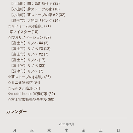
【小山町】開く高断熱住宅
(32)
【小山町】薪ストーブの家
(10)
【小山町】薪ストーブの家＃2
(32)
【静岡市】大開口リビング
(14)
☆リフォームのお話し
(71)
窓マイスター
(10)
☆びおリノベーション
(87)
【富士市】リノベ #4
(3)
【富士市】リノベ #3
(12)
【富士市】リノベ #2
(7)
【富士市】リノベ
(17)
【富士宮】リノベ
(23)
【沼津市】リノベ
(7)
☆薪ストーブのお話し
(86)
☆ミニ建物探訪
(94)
☆モルタル造形
(61)
☆model house 冨嶽町家
(82)
☆富士宮市販売型モデル
(60)
カレンダー
2021年3月
月
火
水
木
金
土
日