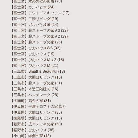
【富士宮】木の外壁の街角
(78)
【富士宮】ガルバと木
(24)
【富士宮】アウトドアキッチン
(17)
【富士宮】二階リビング
(19)
【富士宮】ガルバと漆喰
(14)
【富士宮】薪ストーブの家＃3
(32)
【富士宮】薪ストーブの家＃2
(29)
【富士宮】薪ストーブの家
(26)
【富士宮】びおハウスWS
(32)
【富士宮】びおハウス
(19)
【富士宮】びおハウスＭ＃2
(18)
【富士宮】びおハウスＭ
(21)
【三島市】Small is Beautiful
(18)
【三島市】大開口リビング
(16)
【三島市】薪ストーブの家
(31)
【三島市】木造三階建て
(16)
【三島市】ベンチマーク
(28)
【函南町】高台の家
(31)
【伊豆国】平屋＋ロフトの家
(17)
【伊豆国】大開口リビング
(35)
【御殿場】大開口リビング
(13)
【裾野市】広々デッキの家
(50)
【裾野市】びおハウス
(38)
【小山町】縁側の家
(18)