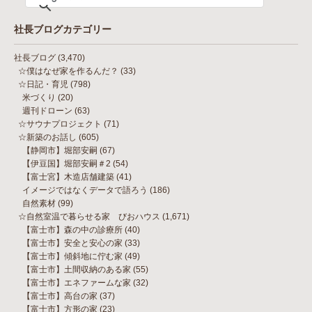
社長ブログカテゴリー
社長ブログ
(3,470)
☆僕はなぜ家を作るんだ？
(33)
☆日記・育児
(798)
米づくり
(20)
週刊ドローン
(63)
☆サウナプロジェクト
(71)
☆新築のお話し
(605)
【静岡市】堀部安嗣
(67)
【伊豆国】堀部安嗣＃2
(54)
【富士宮】木造店舗建築
(41)
イメージではなくデータで語ろう
(186)
自然素材
(99)
☆自然室温で暮らせる家 びおハウス
(1,671)
【富士市】森の中の診療所
(40)
【富士市】安全と安心の家
(33)
【富士市】傾斜地に佇む家
(49)
【富士市】土間収納のある家
(55)
【富士市】エネファームな家
(32)
【富士市】高台の家
(37)
【富士市】方形の家
(23)