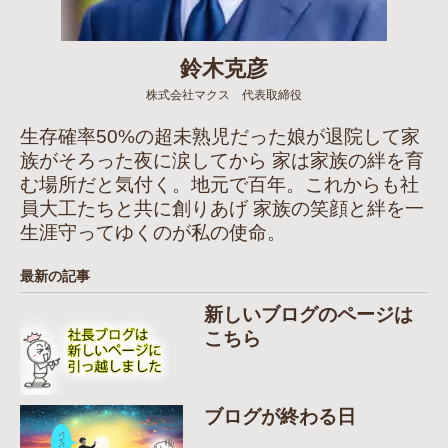
鈴木克彦
株式会社マクス 代表取締役
生存確率50%の超未熟児だった娘が退院して家
族がそろった夜に涙してから 家は家族の絆を育
む場所だと気付く。地元で百年。これからも社
員大工たちと共に創りあげ 家族の笑顔と絆を一
生涯守ってゆくのが私の使命。
最新の記事
新しいブログのページは
こちら
ブログが終わる日