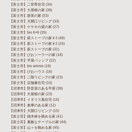
【富士市】二世帯住宅
(34)
【富士市】大屋根の家
(39)
【富士市】新茶の家
(53)
【富士市】大開口リビング
(33)
【富士市】ケヤキの梁の家
(27)
【富士市】bio 6×6
(26)
【富士市】薪ストーブの家＃3
(48)
【富士市】薪ストーブの家＃2
(24)
【富士市】薪ストーブの家
(31)
【富士市】びおソーラーの家
(18)
【富士市】平屋パッシブ
(22)
【富士市】bio winnie
(18)
【富士市】びおハウス
(16)
【富士市】二階リビングの家
(23)
【富士市】店舗兼住宅
(10)
【沼津市】防音室のある平屋
(39)
【沼津市】大屋根の家
(23)
【沼津市】イギリス風住宅
(16)
【沼津市】倉庫のある家
(12)
【沼津市】大開口リビング
(15)
【富士宮】雑木林を眺める家
(41)
【富士宮】素敵なテーブルの家
(44)
【富士宮】山々を眺める家
(45)