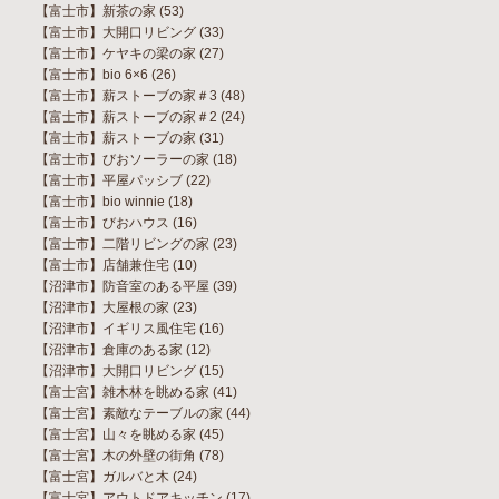
【富士市】新茶の家
(53)
【富士市】大開口リビング
(33)
【富士市】ケヤキの梁の家
(27)
【富士市】bio 6×6
(26)
【富士市】薪ストーブの家＃3
(48)
【富士市】薪ストーブの家＃2
(24)
【富士市】薪ストーブの家
(31)
【富士市】びおソーラーの家
(18)
【富士市】平屋パッシブ
(22)
【富士市】bio winnie
(18)
【富士市】びおハウス
(16)
【富士市】二階リビングの家
(23)
【富士市】店舗兼住宅
(10)
【沼津市】防音室のある平屋
(39)
【沼津市】大屋根の家
(23)
【沼津市】イギリス風住宅
(16)
【沼津市】倉庫のある家
(12)
【沼津市】大開口リビング
(15)
【富士宮】雑木林を眺める家
(41)
【富士宮】素敵なテーブルの家
(44)
【富士宮】山々を眺める家
(45)
【富士宮】木の外壁の街角
(78)
【富士宮】ガルバと木
(24)
【富士宮】アウトドアキッチン
(17)