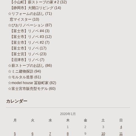
【小山町】薪ストーブの家＃2
(32)
【静岡市】大開口リビング
(14)
☆リフォームのお話し
(71)
窓マイスター
(10)
☆びおリノベーション
(87)
【富士市】リノベ #4
(3)
【富士市】リノベ #3
(12)
【富士市】リノベ #2
(7)
【富士市】リノベ
(17)
【富士宮】リノベ
(23)
【沼津市】リノベ
(7)
☆薪ストーブのお話し
(86)
☆ミニ建物探訪
(94)
☆モルタル造形
(61)
☆model house 冨嶽町家
(82)
☆富士宮市販売型モデル
(60)
カレンダー
2020年1月
月
火
水
木
金
土
日
1
2
3
4
5
6
7
8
9
10
11