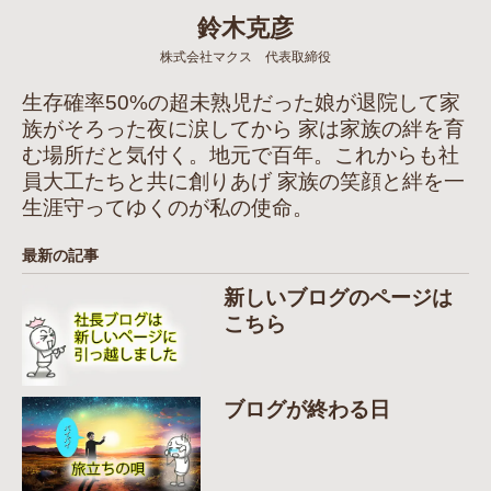
鈴木克彦
株式会社マクス 代表取締役
生存確率50%の超未熟児だった娘が退院して家
族がそろった夜に涙してから 家は家族の絆を育
む場所だと気付く。地元で百年。これからも社
員大工たちと共に創りあげ 家族の笑顔と絆を一
生涯守ってゆくのが私の使命。
最新の記事
新しいブログのページは
こちら
ブログが終わる日