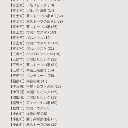
【富士宮】二階リビング
(19)
【富士宮】ガルバと漆喰
(14)
【富士宮】薪ストーブの家＃3
(32)
【富士宮】薪ストーブの家＃2
(29)
【富士宮】薪ストーブの家
(26)
【富士宮】びおハウスWS
(32)
【富士宮】びおハウス
(19)
【富士宮】びおハウスＭ＃2
(18)
【富士宮】びおハウスＭ
(21)
【三島市】Small is Beautiful
(18)
【三島市】大開口リビング
(16)
【三島市】薪ストーブの家
(31)
【三島市】木造三階建て
(16)
【三島市】ベンチマーク
(28)
【函南町】高台の家
(31)
【伊豆国】平屋＋ロフトの家
(17)
【伊豆国】大開口リビング
(35)
【御殿場】大開口リビング
(13)
【裾野市】広々デッキの家
(50)
【裾野市】びおハウス
(38)
【小山町】縁側の家
(18)
【小山町】開く高断熱住宅
(32)
【小山町】薪ストーブの家
(10)