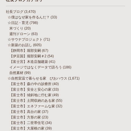
社長ブログ
(3,470)
☆僕はなぜ家を作るんだ？
(33)
☆日記・育児
(798)
米づくり
(20)
週刊ドローン
(63)
☆サウナプロジェクト
(71)
☆新築のお話し
(605)
【静岡市】堀部安嗣
(67)
【伊豆国】堀部安嗣＃2
(54)
【富士宮】木造店舗建築
(41)
イメージではなくデータで語ろう
(186)
自然素材
(99)
☆自然室温で暮らせる家 びおハウス
(1,671)
【富士市】森の中の診療所
(40)
【富士市】安全と安心の家
(33)
【富士市】傾斜地に佇む家
(49)
【富士市】土間収納のある家
(55)
【富士市】エネファームな家
(32)
【富士市】高台の家
(37)
【富士市】方形の家
(23)
【富士市】二世帯住宅
(34)
【富士市】大屋根の家
(39)