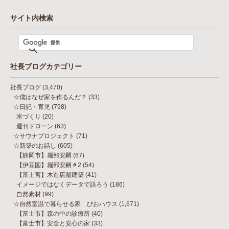
サイト内検索
社長ブログカテゴリー
社長ブログ
(3,470)
☆僕はなぜ家を作るんだ？
(33)
☆日記・育児
(798)
米づくり
(20)
週刊ドローン
(63)
☆サウナプロジェクト
(71)
☆新築のお話し
(605)
【静岡市】堀部安嗣
(67)
【伊豆国】堀部安嗣＃2
(54)
【富士宮】木造店舗建築
(41)
イメージではなくデータで語ろう
(186)
自然素材
(99)
☆自然室温で暮らせる家 びおハウス
(1,671)
【富士市】森の中の診療所
(40)
【富士市】安全と安心の家
(33)