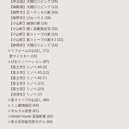
【伊豆国】大開口リビング
(35)
【御殿場】大開口リビング
(13)
【裾野市】広々デッキの家
(50)
【裾野市】びおハウス
(38)
【小山町】縁側の家
(18)
【小山町】開く高断熱住宅
(32)
【小山町】薪ストーブの家
(10)
【小山町】薪ストーブの家＃2
(32)
【静岡市】大開口リビング
(14)
☆リフォームのお話し
(71)
窓マイスター
(10)
☆びおリノベーション
(87)
【富士市】リノベ #4
(3)
【富士市】リノベ #3
(12)
【富士市】リノベ #2
(7)
【富士市】リノベ
(17)
【富士宮】リノベ
(23)
【沼津市】リノベ
(7)
☆薪ストーブのお話し
(86)
☆ミニ建物探訪
(94)
☆モルタル造形
(61)
☆model house 冨嶽町家
(82)
☆富士宮市販売型モデル
(60)