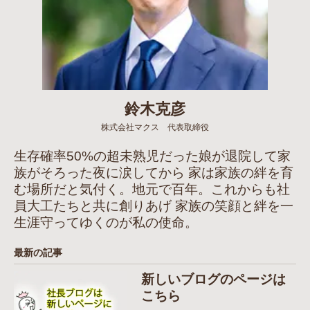
鈴木克彦
株式会社マクス 代表取締役
生存確率50%の超未熟児だった娘が退院して家
族がそろった夜に涙してから 家は家族の絆を育
む場所だと気付く。地元で百年。これからも社
員大工たちと共に創りあげ 家族の笑顔と絆を一
生涯守ってゆくのが私の使命。
最新の記事
新しいブログのページは
こちら