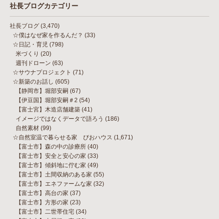
社長ブログカテゴリー
社長ブログ
(3,470)
☆僕はなぜ家を作るんだ？
(33)
☆日記・育児
(798)
米づくり
(20)
週刊ドローン
(63)
☆サウナプロジェクト
(71)
☆新築のお話し
(605)
【静岡市】堀部安嗣
(67)
【伊豆国】堀部安嗣＃2
(54)
【富士宮】木造店舗建築
(41)
イメージではなくデータで語ろう
(186)
自然素材
(99)
☆自然室温で暮らせる家 びおハウス
(1,671)
【富士市】森の中の診療所
(40)
【富士市】安全と安心の家
(33)
【富士市】傾斜地に佇む家
(49)
【富士市】土間収納のある家
(55)
【富士市】エネファームな家
(32)
【富士市】高台の家
(37)
【富士市】方形の家
(23)
【富士市】二世帯住宅
(34)