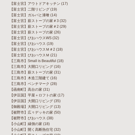
【富士宮】アウトドアキッチン
(17)
【富士宮】二階リビング
(19)
【富士宮】ガルバと漆喰
(14)
【富士宮】薪ストーブの家＃3
(32)
【富士宮】薪ストーブの家＃2
(29)
【富士宮】薪ストーブの家
(26)
【富士宮】びおハウスWS
(32)
【富士宮】びおハウス
(19)
【富士宮】びおハウスＭ＃2
(18)
【富士宮】びおハウスＭ
(21)
【三島市】Small is Beautiful
(18)
【三島市】大開口リビング
(16)
【三島市】薪ストーブの家
(31)
【三島市】木造三階建て
(16)
【三島市】ベンチマーク
(28)
【函南町】高台の家
(31)
【伊豆国】平屋＋ロフトの家
(17)
【伊豆国】大開口リビング
(35)
【御殿場】大開口リビング
(13)
【裾野市】広々デッキの家
(50)
【裾野市】びおハウス
(38)
【小山町】縁側の家
(18)
【小山町】開く高断熱住宅
(32)