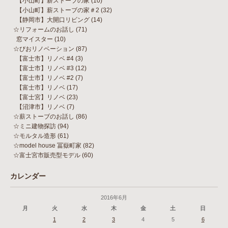
【小山町】薪ストーブの家
(10)
【小山町】薪ストーブの家＃2
(32)
【静岡市】大開口リビング
(14)
☆リフォームのお話し
(71)
窓マイスター
(10)
☆びおリノベーション
(87)
【富士市】リノベ #4
(3)
【富士市】リノベ #3
(12)
【富士市】リノベ #2
(7)
【富士市】リノベ
(17)
【富士宮】リノベ
(23)
【沼津市】リノベ
(7)
☆薪ストーブのお話し
(86)
☆ミニ建物探訪
(94)
☆モルタル造形
(61)
☆model house 冨嶽町家
(82)
☆富士宮市販売型モデル
(60)
カレンダー
2016年6月
月
火
水
木
金
土
日
1
2
3
4
5
6