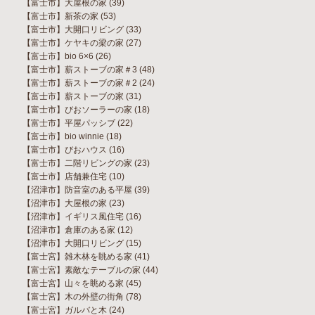
【富士市】大屋根の家
(39)
【富士市】新茶の家
(53)
【富士市】大開口リビング
(33)
【富士市】ケヤキの梁の家
(27)
【富士市】bio 6×6
(26)
【富士市】薪ストーブの家＃3
(48)
【富士市】薪ストーブの家＃2
(24)
【富士市】薪ストーブの家
(31)
【富士市】びおソーラーの家
(18)
【富士市】平屋パッシブ
(22)
【富士市】bio winnie
(18)
【富士市】びおハウス
(16)
【富士市】二階リビングの家
(23)
【富士市】店舗兼住宅
(10)
【沼津市】防音室のある平屋
(39)
【沼津市】大屋根の家
(23)
【沼津市】イギリス風住宅
(16)
【沼津市】倉庫のある家
(12)
【沼津市】大開口リビング
(15)
【富士宮】雑木林を眺める家
(41)
【富士宮】素敵なテーブルの家
(44)
【富士宮】山々を眺める家
(45)
【富士宮】木の外壁の街角
(78)
【富士宮】ガルバと木
(24)