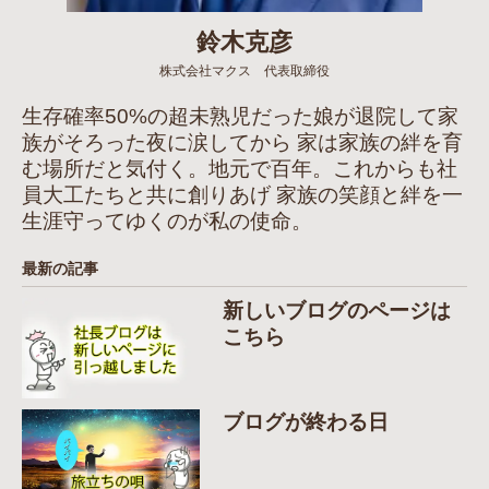
鈴木克彦
株式会社マクス 代表取締役
生存確率50%の超未熟児だった娘が退院して家
族がそろった夜に涙してから 家は家族の絆を育
む場所だと気付く。地元で百年。これからも社
員大工たちと共に創りあげ 家族の笑顔と絆を一
生涯守ってゆくのが私の使命。
最新の記事
新しいブログのページは
こちら
ブログが終わる日