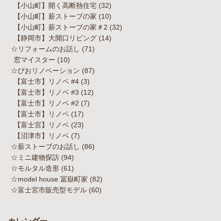
【小山町】開く高断熱住宅
(32)
【小山町】薪ストーブの家
(10)
【小山町】薪ストーブの家＃2
(32)
【静岡市】大開口リビング
(14)
☆リフォームのお話し
(71)
窓マイスター
(10)
☆びおリノベーション
(87)
【富士市】リノベ #4
(3)
【富士市】リノベ #3
(12)
【富士市】リノベ #2
(7)
【富士市】リノベ
(17)
【富士宮】リノベ
(23)
【沼津市】リノベ
(7)
☆薪ストーブのお話し
(86)
☆ミニ建物探訪
(94)
☆モルタル造形
(61)
☆model house 冨嶽町家
(82)
☆富士宮市販売型モデル
(60)