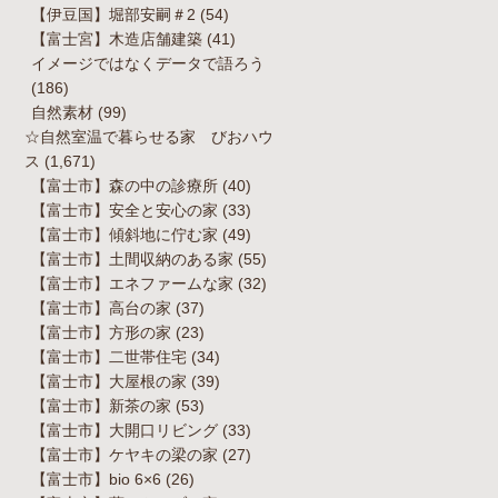
【伊豆国】堀部安嗣＃2
(54)
【富士宮】木造店舗建築
(41)
イメージではなくデータで語ろう
(186)
自然素材
(99)
☆自然室温で暮らせる家 びおハウ
ス
(1,671)
【富士市】森の中の診療所
(40)
【富士市】安全と安心の家
(33)
【富士市】傾斜地に佇む家
(49)
【富士市】土間収納のある家
(55)
【富士市】エネファームな家
(32)
【富士市】高台の家
(37)
【富士市】方形の家
(23)
【富士市】二世帯住宅
(34)
【富士市】大屋根の家
(39)
【富士市】新茶の家
(53)
【富士市】大開口リビング
(33)
【富士市】ケヤキの梁の家
(27)
【富士市】bio 6×6
(26)