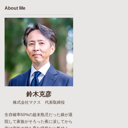
About Me
鈴木克彦
株式会社マクス 代表取締役
生存確率50%の超未熟児だった娘が退
院して家族がそろった夜に涙してから