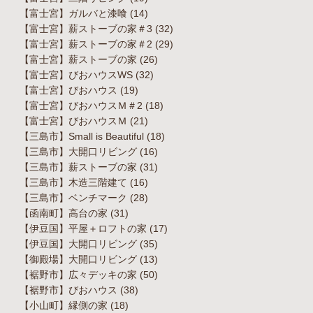
【富士宮】ガルバと漆喰
(14)
【富士宮】薪ストーブの家＃3
(32)
【富士宮】薪ストーブの家＃2
(29)
【富士宮】薪ストーブの家
(26)
【富士宮】びおハウスWS
(32)
【富士宮】びおハウス
(19)
【富士宮】びおハウスＭ＃2
(18)
【富士宮】びおハウスＭ
(21)
【三島市】Small is Beautiful
(18)
【三島市】大開口リビング
(16)
【三島市】薪ストーブの家
(31)
【三島市】木造三階建て
(16)
【三島市】ベンチマーク
(28)
【函南町】高台の家
(31)
【伊豆国】平屋＋ロフトの家
(17)
【伊豆国】大開口リビング
(35)
【御殿場】大開口リビング
(13)
【裾野市】広々デッキの家
(50)
【裾野市】びおハウス
(38)
【小山町】縁側の家
(18)