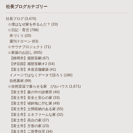
社長ブログカテゴリー
社長ブログ
(3,470)
☆僕はなぜ家を作るんだ？
(33)
☆日記・育児
(798)
米づくり
(20)
週刊ドローン
(63)
☆サウナプロジェクト
(71)
☆新築のお話し
(605)
【静岡市】堀部安嗣
(67)
【伊豆国】堀部安嗣＃2
(54)
【富士宮】木造店舗建築
(41)
イメージではなくデータで語ろう
(186)
自然素材
(99)
☆自然室温で暮らせる家 びおハウス
(1,671)
【富士市】森の中の診療所
(40)
【富士市】安全と安心の家
(33)
【富士市】傾斜地に佇む家
(49)
【富士市】土間収納のある家
(55)
【富士市】エネファームな家
(32)
【富士市】高台の家
(37)
【富士市】方形の家
(23)
【富士市】二世帯住宅
(34)