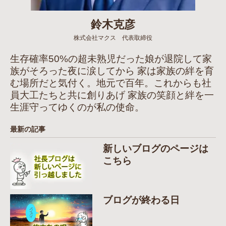
鈴木克彦
株式会社マクス 代表取締役
生存確率50%の超未熟児だった娘が退院して家
族がそろった夜に涙してから 家は家族の絆を育
む場所だと気付く。地元で百年。これからも社
員大工たちと共に創りあげ 家族の笑顔と絆を一
生涯守ってゆくのが私の使命。
最新の記事
新しいブログのページは
こちら
ブログが終わる日