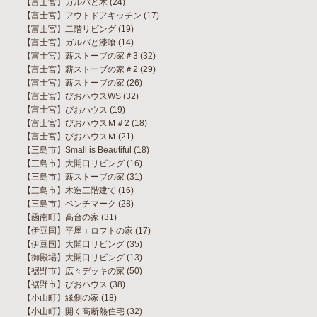
【富士宮】ガルバと木
(24)
【富士宮】アウトドアキッチン
(17)
【富士宮】二階リビング
(19)
【富士宮】ガルバと漆喰
(14)
【富士宮】薪ストーブの家＃3
(32)
【富士宮】薪ストーブの家＃2
(29)
【富士宮】薪ストーブの家
(26)
【富士宮】びおハウスWS
(32)
【富士宮】びおハウス
(19)
【富士宮】びおハウスＭ＃2
(18)
【富士宮】びおハウスＭ
(21)
【三島市】Small is Beautiful
(18)
【三島市】大開口リビング
(16)
【三島市】薪ストーブの家
(31)
【三島市】木造三階建て
(16)
【三島市】ベンチマーク
(28)
【函南町】高台の家
(31)
【伊豆国】平屋＋ロフトの家
(17)
【伊豆国】大開口リビング
(35)
【御殿場】大開口リビング
(13)
【裾野市】広々デッキの家
(50)
【裾野市】びおハウス
(38)
【小山町】縁側の家
(18)
【小山町】開く高断熱住宅
(32)