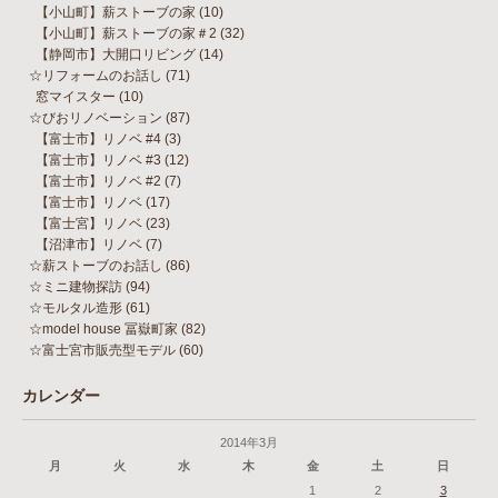
【小山町】薪ストーブの家
(10)
【小山町】薪ストーブの家＃2
(32)
【静岡市】大開口リビング
(14)
☆リフォームのお話し
(71)
窓マイスター
(10)
☆びおリノベーション
(87)
【富士市】リノベ #4
(3)
【富士市】リノベ #3
(12)
【富士市】リノベ #2
(7)
【富士市】リノベ
(17)
【富士宮】リノベ
(23)
【沼津市】リノベ
(7)
☆薪ストーブのお話し
(86)
☆ミニ建物探訪
(94)
☆モルタル造形
(61)
☆model house 冨嶽町家
(82)
☆富士宮市販売型モデル
(60)
カレンダー
2014年3月
月
火
水
木
金
土
日
1
2
3