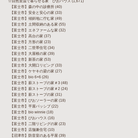
☆自然室温で暮らせる家 びおハウス
(1,671)
【富士市】森の中の診療所
(40)
【富士市】安全と安心の家
(33)
【富士市】傾斜地に佇む家
(49)
【富士市】土間収納のある家
(55)
【富士市】エネファームな家
(32)
【富士市】高台の家
(37)
【富士市】方形の家
(23)
【富士市】二世帯住宅
(34)
【富士市】大屋根の家
(39)
【富士市】新茶の家
(53)
【富士市】大開口リビング
(33)
【富士市】ケヤキの梁の家
(27)
【富士市】bio 6×6
(26)
【富士市】薪ストーブの家＃3
(48)
【富士市】薪ストーブの家＃2
(24)
【富士市】薪ストーブの家
(31)
【富士市】びおソーラーの家
(18)
【富士市】平屋パッシブ
(22)
【富士市】bio winnie
(18)
【富士市】びおハウス
(16)
【富士市】二階リビングの家
(23)
【富士市】店舗兼住宅
(10)
【沼津市】防音室のある平屋
(39)