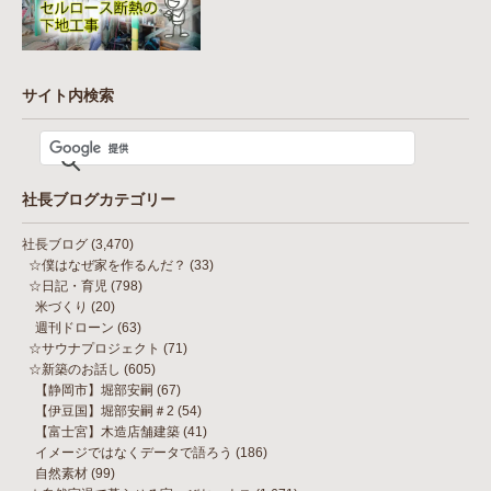
サイト内検索
社長ブログカテゴリー
社長ブログ
(3,470)
☆僕はなぜ家を作るんだ？
(33)
☆日記・育児
(798)
米づくり
(20)
週刊ドローン
(63)
☆サウナプロジェクト
(71)
☆新築のお話し
(605)
【静岡市】堀部安嗣
(67)
【伊豆国】堀部安嗣＃2
(54)
【富士宮】木造店舗建築
(41)
イメージではなくデータで語ろう
(186)
自然素材
(99)