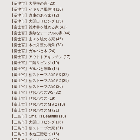
【沼津市】大屋根の家
(23)
【沼津市】イギリス風住宅
(16)
【沼津市】倉庫のある家
(12)
【沼津市】大開口リビング
(15)
【富士宮】雑木林を眺める家
(41)
【富士宮】素敵なテーブルの家
(44)
【富士宮】山々を眺める家
(45)
【富士宮】木の外壁の街角
(78)
【富士宮】ガルバと木
(24)
【富士宮】アウトドアキッチン
(17)
【富士宮】二階リビング
(19)
【富士宮】ガルバと漆喰
(14)
【富士宮】薪ストーブの家＃3
(32)
【富士宮】薪ストーブの家＃2
(29)
【富士宮】薪ストーブの家
(26)
【富士宮】びおハウスWS
(32)
【富士宮】びおハウス
(19)
【富士宮】びおハウスＭ＃2
(18)
【富士宮】びおハウスＭ
(21)
【三島市】Small is Beautiful
(18)
【三島市】大開口リビング
(16)
【三島市】薪ストーブの家
(31)
【三島市】木造三階建て
(16)