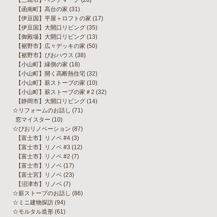
【三島市】ベンチマーク
(28)
【函南町】高台の家
(31)
【伊豆国】平屋＋ロフトの家
(17)
【伊豆国】大開口リビング
(35)
【御殿場】大開口リビング
(13)
【裾野市】広々デッキの家
(50)
【裾野市】びおハウス
(38)
【小山町】縁側の家
(18)
【小山町】開く高断熱住宅
(32)
【小山町】薪ストーブの家
(10)
【小山町】薪ストーブの家＃2
(32)
【静岡市】大開口リビング
(14)
☆リフォームのお話し
(71)
窓マイスター
(10)
☆びおリノベーション
(87)
【富士市】リノベ #4
(3)
【富士市】リノベ #3
(12)
【富士市】リノベ #2
(7)
【富士市】リノベ
(17)
【富士宮】リノベ
(23)
【沼津市】リノベ
(7)
☆薪ストーブのお話し
(86)
☆ミニ建物探訪
(94)
☆モルタル造形
(61)