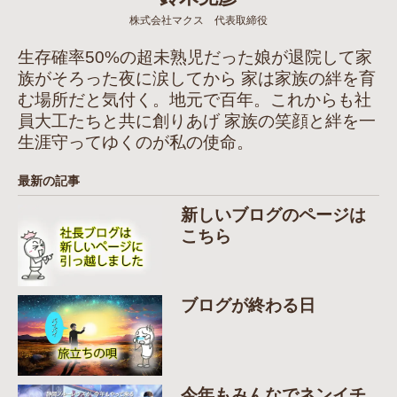
株式会社マクス 代表取締役
生存確率50%の超未熟児だった娘が退院して家
族がそろった夜に涙してから 家は家族の絆を育
む場所だと気付く。地元で百年。これからも社
員大工たちと共に創りあげ 家族の笑顔と絆を一
生涯守ってゆくのが私の使命。
最新の記事
新しいブログのページは
こちら
ブログが終わる日
今年もみんなでネンイチ