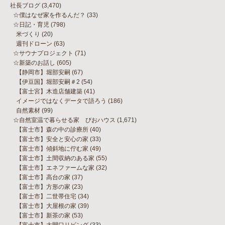
社長ブログ
(3,470)
☆僕はなぜ家を作るんだ？
(33)
☆日記・育児
(798)
米づくり
(20)
週刊ドローン
(63)
☆サウナプロジェクト
(71)
☆新築のお話し
(605)
【静岡市】堀部安嗣
(67)
【伊豆国】堀部安嗣＃2
(54)
【富士宮】木造店舗建築
(41)
イメージではなくデータで語ろう
(186)
自然素材
(99)
☆自然室温で暮らせる家 びおハウス
(1,671)
【富士市】森の中の診療所
(40)
【富士市】安全と安心の家
(33)
【富士市】傾斜地に佇む家
(49)
【富士市】土間収納のある家
(55)
【富士市】エネファームな家
(32)
【富士市】高台の家
(37)
【富士市】方形の家
(23)
【富士市】二世帯住宅
(34)
【富士市】大屋根の家
(39)
【富士市】新茶の家
(53)
【富士市】大開口リビング
(33)