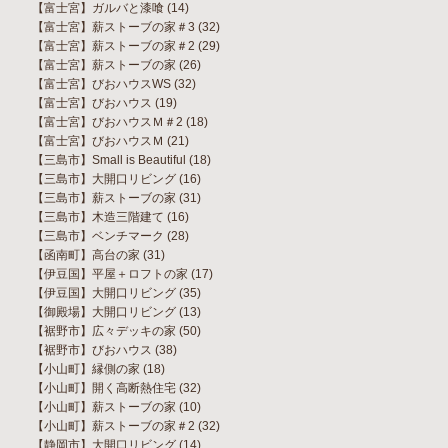
【富士宮】ガルバと漆喰
(14)
【富士宮】薪ストーブの家＃3
(32)
【富士宮】薪ストーブの家＃2
(29)
【富士宮】薪ストーブの家
(26)
【富士宮】びおハウスWS
(32)
【富士宮】びおハウス
(19)
【富士宮】びおハウスＭ＃2
(18)
【富士宮】びおハウスＭ
(21)
【三島市】Small is Beautiful
(18)
【三島市】大開口リビング
(16)
【三島市】薪ストーブの家
(31)
【三島市】木造三階建て
(16)
【三島市】ベンチマーク
(28)
【函南町】高台の家
(31)
【伊豆国】平屋＋ロフトの家
(17)
【伊豆国】大開口リビング
(35)
【御殿場】大開口リビング
(13)
【裾野市】広々デッキの家
(50)
【裾野市】びおハウス
(38)
【小山町】縁側の家
(18)
【小山町】開く高断熱住宅
(32)
【小山町】薪ストーブの家
(10)
【小山町】薪ストーブの家＃2
(32)
【静岡市】大開口リビング
(14)