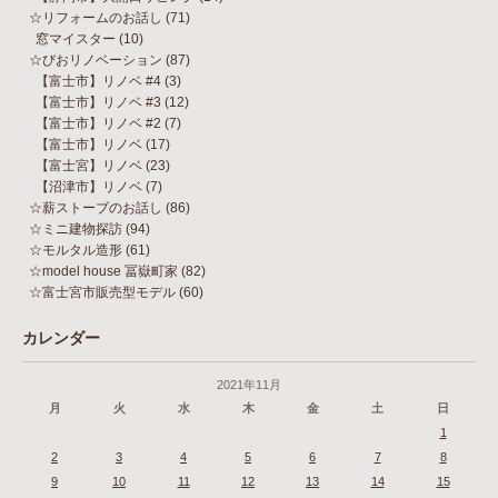
☆リフォームのお話し
(71)
窓マイスター
(10)
☆びおリノベーション
(87)
【富士市】リノベ #4
(3)
【富士市】リノベ #3
(12)
【富士市】リノベ #2
(7)
【富士市】リノベ
(17)
【富士宮】リノベ
(23)
【沼津市】リノベ
(7)
☆薪ストーブのお話し
(86)
☆ミニ建物探訪
(94)
☆モルタル造形
(61)
☆model house 冨嶽町家
(82)
☆富士宮市販売型モデル
(60)
カレンダー
2021年11月
月
火
水
木
金
土
日
1
2
3
4
5
6
7
8
9
10
11
12
13
14
15