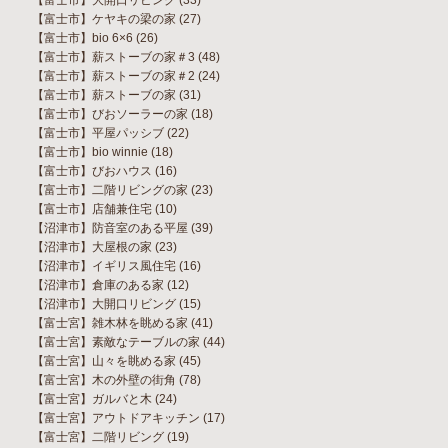
【富士市】ケヤキの梁の家
(27)
【富士市】bio 6×6
(26)
【富士市】薪ストーブの家＃3
(48)
【富士市】薪ストーブの家＃2
(24)
【富士市】薪ストーブの家
(31)
【富士市】びおソーラーの家
(18)
【富士市】平屋パッシブ
(22)
【富士市】bio winnie
(18)
【富士市】びおハウス
(16)
【富士市】二階リビングの家
(23)
【富士市】店舗兼住宅
(10)
【沼津市】防音室のある平屋
(39)
【沼津市】大屋根の家
(23)
【沼津市】イギリス風住宅
(16)
【沼津市】倉庫のある家
(12)
【沼津市】大開口リビング
(15)
【富士宮】雑木林を眺める家
(41)
【富士宮】素敵なテーブルの家
(44)
【富士宮】山々を眺める家
(45)
【富士宮】木の外壁の街角
(78)
【富士宮】ガルバと木
(24)
【富士宮】アウトドアキッチン
(17)
【富士宮】二階リビング
(19)