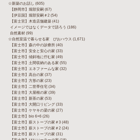
☆新築のお話し
(605)
【静岡市】堀部安嗣
(67)
【伊豆国】堀部安嗣＃2
(54)
【富士宮】木造店舗建築
(41)
イメージではなくデータで語ろう
(186)
自然素材
(99)
☆自然室温で暮らせる家 びおハウス
(1,671)
【富士市】森の中の診療所
(40)
【富士市】安全と安心の家
(33)
【富士市】傾斜地に佇む家
(49)
【富士市】土間収納のある家
(55)
【富士市】エネファームな家
(32)
【富士市】高台の家
(37)
【富士市】方形の家
(23)
【富士市】二世帯住宅
(34)
【富士市】大屋根の家
(39)
【富士市】新茶の家
(53)
【富士市】大開口リビング
(33)
【富士市】ケヤキの梁の家
(27)
【富士市】bio 6×6
(26)
【富士市】薪ストーブの家＃3
(48)
【富士市】薪ストーブの家＃2
(24)
【富士市】薪ストーブの家
(31)