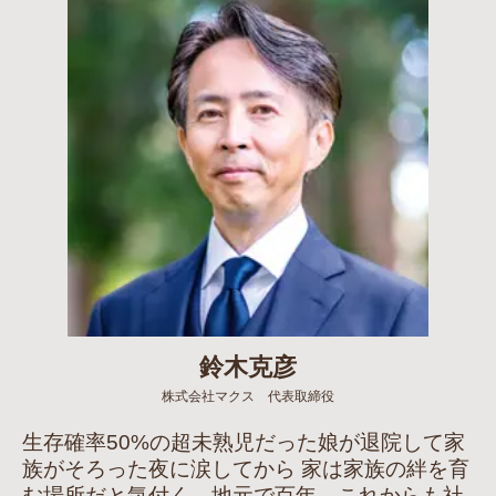
鈴木克彦
株式会社マクス 代表取締役
生存確率50%の超未熟児だった娘が退院して家
族がそろった夜に涙してから 家は家族の絆を育
む場所だと気付く。地元で百年。これからも社