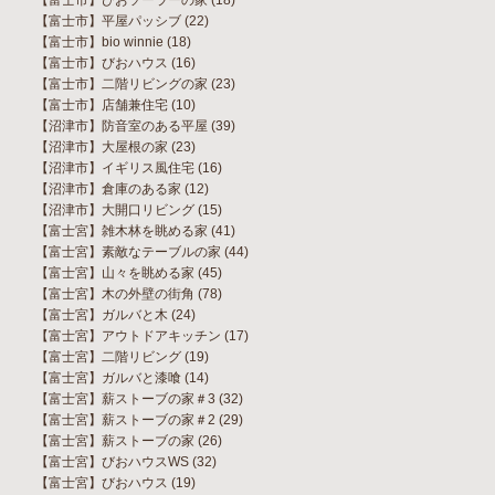
【富士市】びおソーラーの家
(18)
【富士市】平屋パッシブ
(22)
【富士市】bio winnie
(18)
【富士市】びおハウス
(16)
【富士市】二階リビングの家
(23)
【富士市】店舗兼住宅
(10)
【沼津市】防音室のある平屋
(39)
【沼津市】大屋根の家
(23)
【沼津市】イギリス風住宅
(16)
【沼津市】倉庫のある家
(12)
【沼津市】大開口リビング
(15)
【富士宮】雑木林を眺める家
(41)
【富士宮】素敵なテーブルの家
(44)
【富士宮】山々を眺める家
(45)
【富士宮】木の外壁の街角
(78)
【富士宮】ガルバと木
(24)
【富士宮】アウトドアキッチン
(17)
【富士宮】二階リビング
(19)
【富士宮】ガルバと漆喰
(14)
【富士宮】薪ストーブの家＃3
(32)
【富士宮】薪ストーブの家＃2
(29)
【富士宮】薪ストーブの家
(26)
【富士宮】びおハウスWS
(32)
【富士宮】びおハウス
(19)