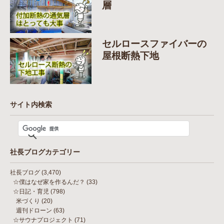
層
セルロースファイバーの
屋根断熱下地
サイト内検索
社長ブログカテゴリー
社長ブログ
(3,470)
☆僕はなぜ家を作るんだ？
(33)
☆日記・育児
(798)
米づくり
(20)
週刊ドローン
(63)
☆サウナプロジェクト
(71)