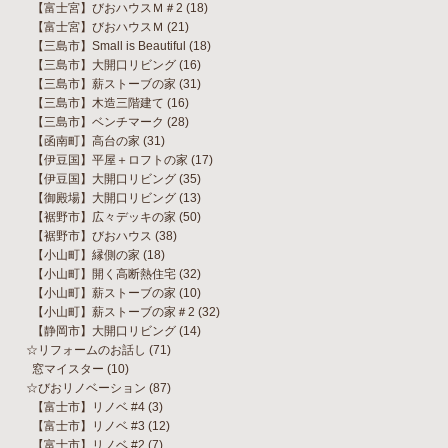
【富士宮】びおハウスＭ＃2
(18)
【富士宮】びおハウスＭ
(21)
【三島市】Small is Beautiful
(18)
【三島市】大開口リビング
(16)
【三島市】薪ストーブの家
(31)
【三島市】木造三階建て
(16)
【三島市】ベンチマーク
(28)
【函南町】高台の家
(31)
【伊豆国】平屋＋ロフトの家
(17)
【伊豆国】大開口リビング
(35)
【御殿場】大開口リビング
(13)
【裾野市】広々デッキの家
(50)
【裾野市】びおハウス
(38)
【小山町】縁側の家
(18)
【小山町】開く高断熱住宅
(32)
【小山町】薪ストーブの家
(10)
【小山町】薪ストーブの家＃2
(32)
【静岡市】大開口リビング
(14)
☆リフォームのお話し
(71)
窓マイスター
(10)
☆びおリノベーション
(87)
【富士市】リノベ #4
(3)
【富士市】リノベ #3
(12)
【富士市】リノベ #2
(7)