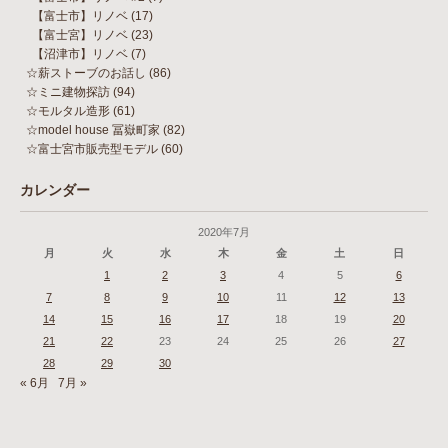
【富士市】リノベ
(17)
【富士宮】リノベ
(23)
【沼津市】リノベ
(7)
☆薪ストーブのお話し
(86)
☆ミニ建物探訪
(94)
☆モルタル造形
(61)
☆model house 冨嶽町家
(82)
☆富士宮市販売型モデル
(60)
カレンダー
2020年7月
月
火
水
木
金
土
日
1
2
3
4
5
6
7
8
9
10
11
12
13
14
15
16
17
18
19
20
21
22
23
24
25
26
27
28
29
30
« 6月
7月 »