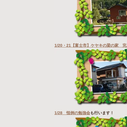
1/20・21【富士市】ケヤキの梁の家 
1/28 恒例の勉強会
も行います！