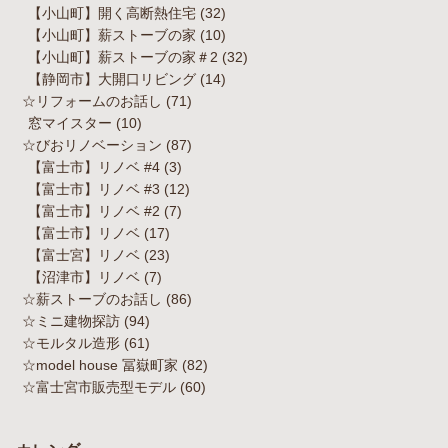
【小山町】開く高断熱住宅
(32)
【小山町】薪ストーブの家
(10)
【小山町】薪ストーブの家＃2
(32)
【静岡市】大開口リビング
(14)
☆リフォームのお話し
(71)
窓マイスター
(10)
☆びおリノベーション
(87)
【富士市】リノベ #4
(3)
【富士市】リノベ #3
(12)
【富士市】リノベ #2
(7)
【富士市】リノベ
(17)
【富士宮】リノベ
(23)
【沼津市】リノベ
(7)
☆薪ストーブのお話し
(86)
☆ミニ建物探訪
(94)
☆モルタル造形
(61)
☆model house 冨嶽町家
(82)
☆富士宮市販売型モデル
(60)