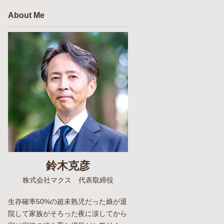
About Me
鈴木克彦
株式会社マクス 代表取締役
生存確率50%の超未熟児だった娘が退
院して家族がそろった夜に涙してから