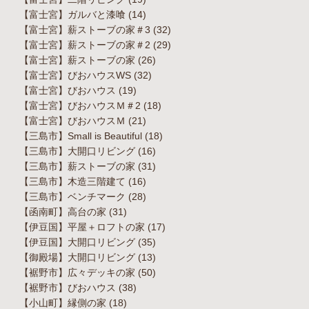
【富士宮】ガルバと漆喰
(14)
【富士宮】薪ストーブの家＃3
(32)
【富士宮】薪ストーブの家＃2
(29)
【富士宮】薪ストーブの家
(26)
【富士宮】びおハウスWS
(32)
【富士宮】びおハウス
(19)
【富士宮】びおハウスＭ＃2
(18)
【富士宮】びおハウスＭ
(21)
【三島市】Small is Beautiful
(18)
【三島市】大開口リビング
(16)
【三島市】薪ストーブの家
(31)
【三島市】木造三階建て
(16)
【三島市】ベンチマーク
(28)
【函南町】高台の家
(31)
【伊豆国】平屋＋ロフトの家
(17)
【伊豆国】大開口リビング
(35)
【御殿場】大開口リビング
(13)
【裾野市】広々デッキの家
(50)
【裾野市】びおハウス
(38)
【小山町】縁側の家
(18)