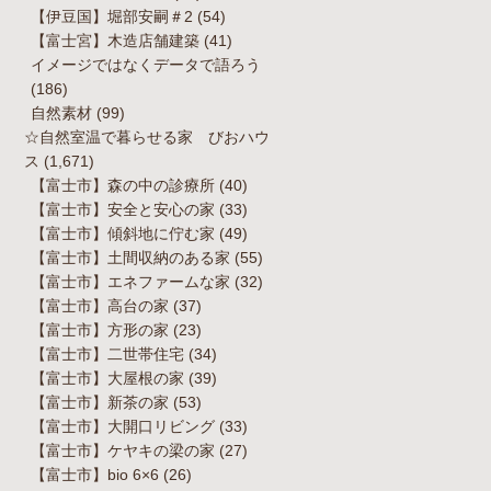
【伊豆国】堀部安嗣＃2
(54)
【富士宮】木造店舗建築
(41)
イメージではなくデータで語ろう
(186)
自然素材
(99)
☆自然室温で暮らせる家 びおハウ
ス
(1,671)
【富士市】森の中の診療所
(40)
【富士市】安全と安心の家
(33)
【富士市】傾斜地に佇む家
(49)
【富士市】土間収納のある家
(55)
【富士市】エネファームな家
(32)
【富士市】高台の家
(37)
【富士市】方形の家
(23)
【富士市】二世帯住宅
(34)
【富士市】大屋根の家
(39)
【富士市】新茶の家
(53)
【富士市】大開口リビング
(33)
【富士市】ケヤキの梁の家
(27)
【富士市】bio 6×6
(26)