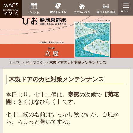
家づくり相談会
電話をかける
モデルハウス
イベント
トップ
ビオブログ
木製ドアのカビ対策メンテンナンス
木製ドアのカビ対策メンテンナンス
本日より、七十二候は、
寒露
の次候で【
菊花
開
：きくはなひらく】です。
七十二候の名前はすっかり秋ですが、台風か
ら、ちょっと暑いですね。