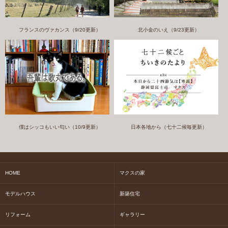
フランスのヴァカンス（9/20更新）
北小金のいえ（9/23更新）
僕はシッコもいい匂い（10/9更新）
日本各地から（七十二候毎更新）
HOME
マクスの家
モデルハウス
新築住宅
リフォーム
ギャラリー