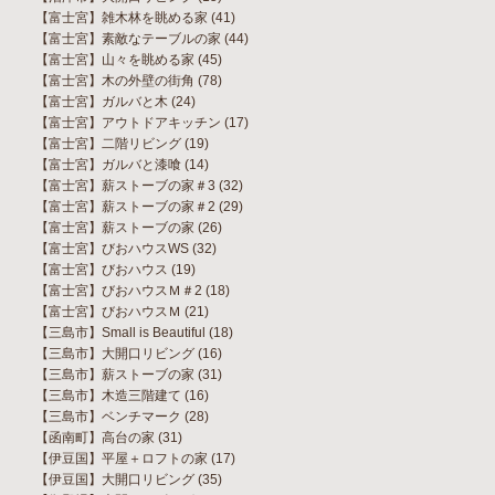
【富士宮】雑木林を眺める家
(41)
【富士宮】素敵なテーブルの家
(44)
【富士宮】山々を眺める家
(45)
【富士宮】木の外壁の街角
(78)
【富士宮】ガルバと木
(24)
【富士宮】アウトドアキッチン
(17)
【富士宮】二階リビング
(19)
【富士宮】ガルバと漆喰
(14)
【富士宮】薪ストーブの家＃3
(32)
【富士宮】薪ストーブの家＃2
(29)
【富士宮】薪ストーブの家
(26)
【富士宮】びおハウスWS
(32)
【富士宮】びおハウス
(19)
【富士宮】びおハウスＭ＃2
(18)
【富士宮】びおハウスＭ
(21)
【三島市】Small is Beautiful
(18)
【三島市】大開口リビング
(16)
【三島市】薪ストーブの家
(31)
【三島市】木造三階建て
(16)
【三島市】ベンチマーク
(28)
【函南町】高台の家
(31)
【伊豆国】平屋＋ロフトの家
(17)
【伊豆国】大開口リビング
(35)