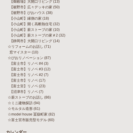
【御殿場】大開口リビング
(13)
【裾野市】広々デッキの家
(50)
【裾野市】びおハウス
(38)
【小山町】縁側の家
(18)
【小山町】開く高断熱住宅
(32)
【小山町】薪ストーブの家
(10)
【小山町】薪ストーブの家＃2
(32)
【静岡市】大開口リビング
(14)
☆リフォームのお話し
(71)
窓マイスター
(10)
☆びおリノベーション
(87)
【富士市】リノベ #4
(3)
【富士市】リノベ #3
(12)
【富士市】リノベ #2
(7)
【富士市】リノベ
(17)
【富士宮】リノベ
(23)
【沼津市】リノベ
(7)
☆薪ストーブのお話し
(86)
☆ミニ建物探訪
(94)
☆モルタル造形
(61)
☆model house 冨嶽町家
(82)
☆富士宮市販売型モデル
(60)
カレンダー