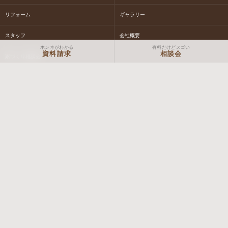
リフォーム
ギャラリー
スタッフ
会社概要
ホンネがわかる
有料だけどスゴい
資料請求
相談会
家づくり相談会
社長ブログ
女性スタッフブログ
現場スタッフブログ
体験イベントについて
NEWS&EVENT情報
お問合せ
お見積り
資料請求
Macs STORY