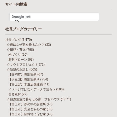
サイト内検索
社長ブログカテゴリー
社長ブログ
(3,470)
☆僕はなぜ家を作るんだ？
(33)
☆日記・育児
(798)
米づくり
(20)
週刊ドローン
(63)
☆サウナプロジェクト
(71)
☆新築のお話し
(605)
【静岡市】堀部安嗣
(67)
【伊豆国】堀部安嗣＃2
(54)
【富士宮】木造店舗建築
(41)
イメージではなくデータで語ろう
(186)
自然素材
(99)
☆自然室温で暮らせる家 びおハウス
(1,671)
【富士市】森の中の診療所
(40)
【富士市】安全と安心の家
(33)
【富士市】傾斜地に佇む家
(49)