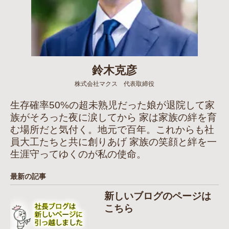
鈴木克彦
株式会社マクス 代表取締役
生存確率50%の超未熟児だった娘が退院して家
族がそろった夜に涙してから 家は家族の絆を育
む場所だと気付く。地元で百年。これからも社
員大工たちと共に創りあげ 家族の笑顔と絆を一
生涯守ってゆくのが私の使命。
最新の記事
新しいブログのページは
こちら