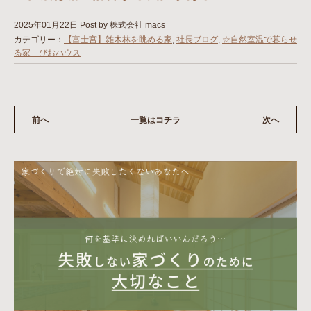
2025年01月22日
Post by 株式会社 macs
カテゴリー：
【富士宮】雑木林を眺める家
,
社長ブログ
,
☆自然室温で暮らせ
る家 びおハウス
前へ
一覧はコチラ
次へ