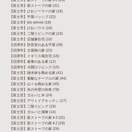
【富士市】薪ストーブの家
(31)
【富士市】びおソーラーの家
(18)
【富士市】平屋パッシブ
(22)
【富士市】bio winnie
(18)
【富士市】びおハウス
(16)
【富士市】二階リビングの家
(23)
【富士市】店舗兼住宅
(10)
【沼津市】防音室のある平屋
(39)
【沼津市】大屋根の家
(23)
【沼津市】イギリス風住宅
(16)
【沼津市】倉庫のある家
(12)
【沼津市】大開口リビング
(15)
【富士宮】雑木林を眺める家
(41)
【富士宮】素敵なテーブルの家
(44)
【富士宮】山々を眺める家
(45)
【富士宮】木の外壁の街角
(78)
【富士宮】ガルバと木
(24)
【富士宮】アウトドアキッチン
(17)
【富士宮】二階リビング
(19)
【富士宮】ガルバと漆喰
(14)
【富士宮】薪ストーブの家＃3
(32)
【富士宮】薪ストーブの家＃2
(29)
【富士宮】薪ストーブの家
(26)