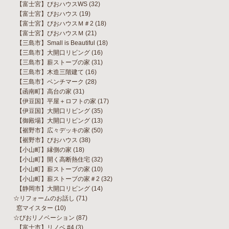
【富士宮】びおハウスWS
(32)
【富士宮】びおハウス
(19)
【富士宮】びおハウスＭ＃2
(18)
【富士宮】びおハウスＭ
(21)
【三島市】Small is Beautiful
(18)
【三島市】大開口リビング
(16)
【三島市】薪ストーブの家
(31)
【三島市】木造三階建て
(16)
【三島市】ベンチマーク
(28)
【函南町】高台の家
(31)
【伊豆国】平屋＋ロフトの家
(17)
【伊豆国】大開口リビング
(35)
【御殿場】大開口リビング
(13)
【裾野市】広々デッキの家
(50)
【裾野市】びおハウス
(38)
【小山町】縁側の家
(18)
【小山町】開く高断熱住宅
(32)
【小山町】薪ストーブの家
(10)
【小山町】薪ストーブの家＃2
(32)
【静岡市】大開口リビング
(14)
☆リフォームのお話し
(71)
窓マイスター
(10)
☆びおリノベーション
(87)
【富士市】リノベ #4
(3)