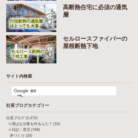
高断熱住宅に必須の通気
層
セルロースファイバーの
屋根断熱下地
サイト内検索
社長ブログカテゴリー
社長ブログ
(3,470)
☆僕はなぜ家を作るんだ？
(33)
☆日記・育児
(798)
米づくり
(20)