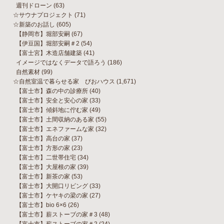
週刊ドローン
(63)
☆サウナプロジェクト
(71)
☆新築のお話し
(605)
【静岡市】堀部安嗣
(67)
【伊豆国】堀部安嗣＃2
(54)
【富士宮】木造店舗建築
(41)
イメージではなくデータで語ろう
(186)
自然素材
(99)
☆自然室温で暮らせる家 びおハウス
(1,671)
【富士市】森の中の診療所
(40)
【富士市】安全と安心の家
(33)
【富士市】傾斜地に佇む家
(49)
【富士市】土間収納のある家
(55)
【富士市】エネファームな家
(32)
【富士市】高台の家
(37)
【富士市】方形の家
(23)
【富士市】二世帯住宅
(34)
【富士市】大屋根の家
(39)
【富士市】新茶の家
(53)
【富士市】大開口リビング
(33)
【富士市】ケヤキの梁の家
(27)
【富士市】bio 6×6
(26)
【富士市】薪ストーブの家＃3
(48)
【富士市】薪ストーブの家＃2
(24)