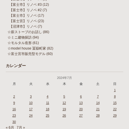
【富士市】リノベ #3
(12)
【富士市】リノベ #2
(7)
【富士市】リノベ
(17)
【富士宮】リノベ
(23)
【沼津市】リノベ
(7)
☆薪ストーブのお話し
(86)
☆ミニ建物探訪
(94)
☆モルタル造形
(61)
☆model house 冨嶽町家
(82)
☆富士宮市販売型モデル
(60)
カレンダー
2024年7月
月
火
水
木
金
土
日
1
2
3
4
5
6
7
8
9
10
11
12
13
14
15
16
17
18
19
20
21
22
23
24
25
26
27
28
29
30
« 6月
7月 »