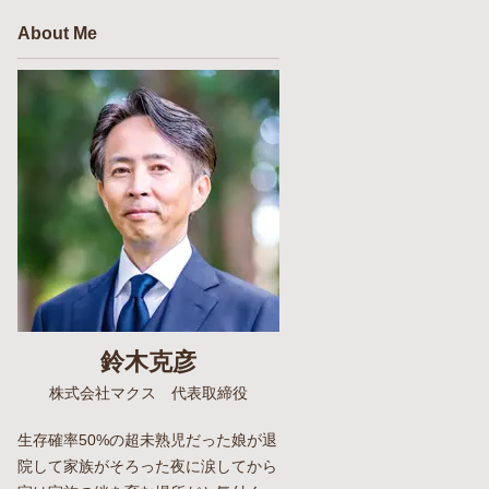
About Me
鈴木克彦
株式会社マクス 代表取締役
生存確率50%の超未熟児だった娘が退
院して家族がそろった夜に涙してから