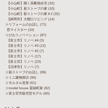
【小山町】開く高断熱住宅
(32)
【小山町】薪ストーブの家
(10)
【小山町】薪ストーブの家＃2
(32)
【静岡市】大開口リビング
(14)
☆リフォームのお話し
(71)
窓マイスター
(10)
☆びおリノベーション
(87)
【富士市】リノベ #4
(3)
【富士市】リノベ #3
(12)
【富士市】リノベ #2
(7)
【富士市】リノベ
(17)
【富士宮】リノベ
(23)
【沼津市】リノベ
(7)
☆薪ストーブのお話し
(86)
☆ミニ建物探訪
(94)
☆モルタル造形
(61)
☆model house 冨嶽町家
(82)
☆富士宮市販売型モデル
(60)