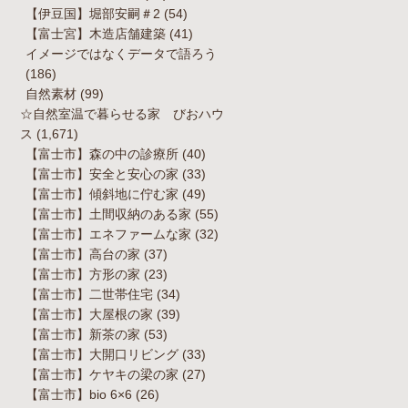
【伊豆国】堀部安嗣＃2
(54)
【富士宮】木造店舗建築
(41)
イメージではなくデータで語ろう
(186)
自然素材
(99)
☆自然室温で暮らせる家 びおハウ
ス
(1,671)
【富士市】森の中の診療所
(40)
【富士市】安全と安心の家
(33)
【富士市】傾斜地に佇む家
(49)
【富士市】土間収納のある家
(55)
【富士市】エネファームな家
(32)
【富士市】高台の家
(37)
【富士市】方形の家
(23)
【富士市】二世帯住宅
(34)
【富士市】大屋根の家
(39)
【富士市】新茶の家
(53)
【富士市】大開口リビング
(33)
【富士市】ケヤキの梁の家
(27)
【富士市】bio 6×6
(26)