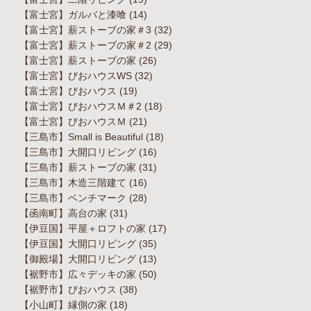
【富士宮】ガルバと漆喰
(14)
【富士宮】薪ストーブの家＃3
(32)
【富士宮】薪ストーブの家＃2
(29)
【富士宮】薪ストーブの家
(26)
【富士宮】びおハウスWS
(32)
【富士宮】びおハウス
(19)
【富士宮】びおハウスＭ＃2
(18)
【富士宮】びおハウスＭ
(21)
【三島市】Small is Beautiful
(18)
【三島市】大開口リビング
(16)
【三島市】薪ストーブの家
(31)
【三島市】木造三階建て
(16)
【三島市】ベンチマーク
(28)
【函南町】高台の家
(31)
【伊豆国】平屋＋ロフトの家
(17)
【伊豆国】大開口リビング
(35)
【御殿場】大開口リビング
(13)
【裾野市】広々デッキの家
(50)
【裾野市】びおハウス
(38)
【小山町】縁側の家
(18)