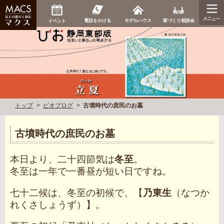
家づくり相談会
電話をかける
モデルハウス
イベント
トップ
ビオブログ
古墳時代の庶民のお墓
古墳時代の庶民のお墓
本日より、二十四節気は
冬至
。
冬至は一年で一番昼が短い日ですね。
七十二候は、冬至の初候で、【
乃東生
（なつか
れくさしょうず）】。