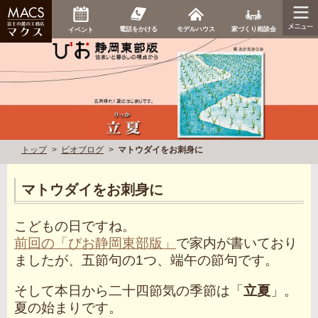
家づくり相談会
電話をかける
モデルハウス
イベント
トップ
ビオブログ
マトウダイをお刺身に
マトウダイをお刺身に
こどもの日ですね。
前回の「びお静岡東部版」
で家内が書いており
ましたが、五節句の1つ、端午の節句です。
そして本日から二十四節気の季節は「
立夏
」。
夏の始まりです。