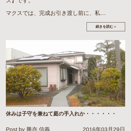
ス】です。
マクスでは、完成お引き渡し前に、私…
続きを読む
»
休みは子守を兼ねて庭の手入れか・・・・・・
Post by 勝亦 信義
2016年03月29日