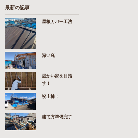
最新の記事
屋根カバー工法
深い庇
温かい家を目指
す！
祝上棟！
建て方準備完了