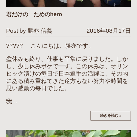
君だけの ためのhero
Post by 勝亦 信義
2016年08月17日
????? こんにちは、勝亦です。
盆休みも終り、仕事も平常に戻りました。しか
し、少し休みボケでーす。この休みは、オリン
ピック漬けの毎日で日本選手の活躍に、その内
にある積み重ねてきた途方もない努力や時間を
思い感動の毎日でした。
我…
続きを読む
»