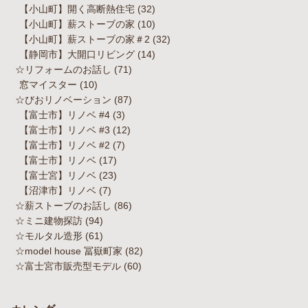
【小山町】開く高断熱住宅
(32)
【小山町】薪ストーブの家
(10)
【小山町】薪ストーブの家＃2
(32)
【静岡市】大開口リビング
(14)
☆リフォームのお話し
(71)
窓マイスター
(10)
☆びおリノベーション
(87)
【富士市】リノベ #4
(3)
【富士市】リノベ #3
(12)
【富士市】リノベ #2
(7)
【富士市】リノベ
(17)
【富士宮】リノベ
(23)
【沼津市】リノベ
(7)
☆薪ストーブのお話し
(86)
☆ミニ建物探訪
(94)
☆モルタル造形
(61)
☆model house 冨嶽町家
(82)
☆富士宮市販売型モデル
(60)