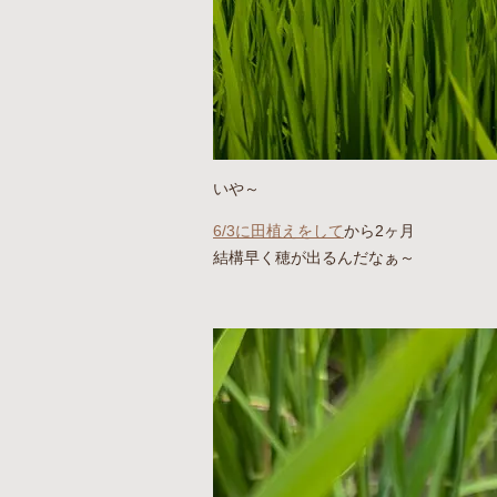
いや～
6/3に田植えをして
から2ヶ月
結構早く穂が出るんだなぁ～