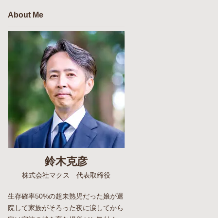
About Me
鈴木克彦
株式会社マクス 代表取締役
生存確率50%の超未熟児だった娘が退
院して家族がそろった夜に涙してから