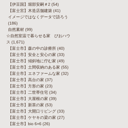
【伊豆国】堀部安嗣＃2
(54)
【富士宮】木造店舗建築
(41)
イメージではなくデータで語ろう
(186)
自然素材
(99)
☆自然室温で暮らせる家 びおハウ
ス
(1,671)
【富士市】森の中の診療所
(40)
【富士市】安全と安心の家
(33)
【富士市】傾斜地に佇む家
(49)
【富士市】土間収納のある家
(55)
【富士市】エネファームな家
(32)
【富士市】高台の家
(37)
【富士市】方形の家
(23)
【富士市】二世帯住宅
(34)
【富士市】大屋根の家
(39)
【富士市】新茶の家
(53)
【富士市】大開口リビング
(33)
【富士市】ケヤキの梁の家
(27)
【富士市】bio 6×6
(26)