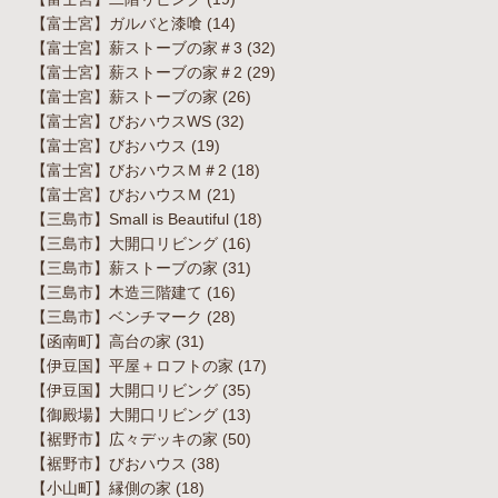
【富士宮】ガルバと漆喰
(14)
【富士宮】薪ストーブの家＃3
(32)
【富士宮】薪ストーブの家＃2
(29)
【富士宮】薪ストーブの家
(26)
【富士宮】びおハウスWS
(32)
【富士宮】びおハウス
(19)
【富士宮】びおハウスＭ＃2
(18)
【富士宮】びおハウスＭ
(21)
【三島市】Small is Beautiful
(18)
【三島市】大開口リビング
(16)
【三島市】薪ストーブの家
(31)
【三島市】木造三階建て
(16)
【三島市】ベンチマーク
(28)
【函南町】高台の家
(31)
【伊豆国】平屋＋ロフトの家
(17)
【伊豆国】大開口リビング
(35)
【御殿場】大開口リビング
(13)
【裾野市】広々デッキの家
(50)
【裾野市】びおハウス
(38)
【小山町】縁側の家
(18)