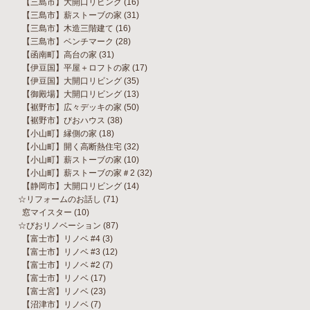
【三島市】大開口リビング
(16)
【三島市】薪ストーブの家
(31)
【三島市】木造三階建て
(16)
【三島市】ベンチマーク
(28)
【函南町】高台の家
(31)
【伊豆国】平屋＋ロフトの家
(17)
【伊豆国】大開口リビング
(35)
【御殿場】大開口リビング
(13)
【裾野市】広々デッキの家
(50)
【裾野市】びおハウス
(38)
【小山町】縁側の家
(18)
【小山町】開く高断熱住宅
(32)
【小山町】薪ストーブの家
(10)
【小山町】薪ストーブの家＃2
(32)
【静岡市】大開口リビング
(14)
☆リフォームのお話し
(71)
窓マイスター
(10)
☆びおリノベーション
(87)
【富士市】リノベ #4
(3)
【富士市】リノベ #3
(12)
【富士市】リノベ #2
(7)
【富士市】リノベ
(17)
【富士宮】リノベ
(23)
【沼津市】リノベ
(7)