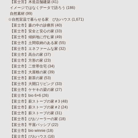
【富士宮】木造店舗建築
(41)
イメージではなくデータで語ろう
(186)
自然素材
(99)
☆自然室温で暮らせる家 びおハウス
(1,671)
【富士市】森の中の診療所
(40)
【富士市】安全と安心の家
(33)
【富士市】傾斜地に佇む家
(49)
【富士市】土間収納のある家
(55)
【富士市】エネファームな家
(32)
【富士市】高台の家
(37)
【富士市】方形の家
(23)
【富士市】二世帯住宅
(34)
【富士市】大屋根の家
(39)
【富士市】新茶の家
(53)
【富士市】大開口リビング
(33)
【富士市】ケヤキの梁の家
(27)
【富士市】bio 6×6
(26)
【富士市】薪ストーブの家＃3
(48)
【富士市】薪ストーブの家＃2
(24)
【富士市】薪ストーブの家
(31)
【富士市】びおソーラーの家
(18)
【富士市】平屋パッシブ
(22)
【富士市】bio winnie
(18)
【富士市】びおハウス
(16)