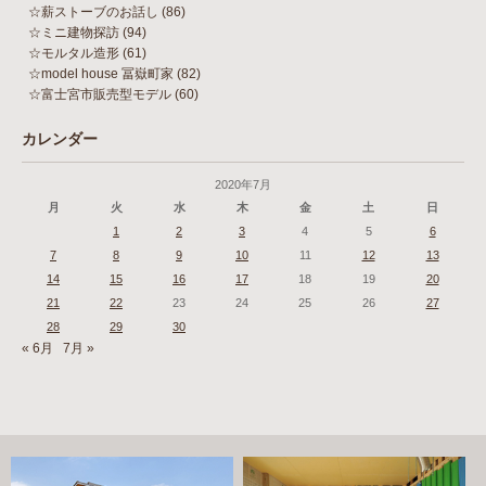
☆薪ストーブのお話し
(86)
☆ミニ建物探訪
(94)
☆モルタル造形
(61)
☆model house 冨嶽町家
(82)
☆富士宮市販売型モデル
(60)
カレンダー
2020年7月
月
火
水
木
金
土
日
1
2
3
4
5
6
7
8
9
10
11
12
13
14
15
16
17
18
19
20
21
22
23
24
25
26
27
28
29
30
« 6月
7月 »