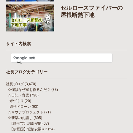
セルロースファイバーの
屋根断熱下地
サイト内検索
社長ブログカテゴリー
社長ブログ
(3,470)
☆僕はなぜ家を作るんだ？
(33)
☆日記・育児
(798)
米づくり
(20)
週刊ドローン
(63)
☆サウナプロジェクト
(71)
☆新築のお話し
(605)
【静岡市】堀部安嗣
(67)
【伊豆国】堀部安嗣＃2
(54)