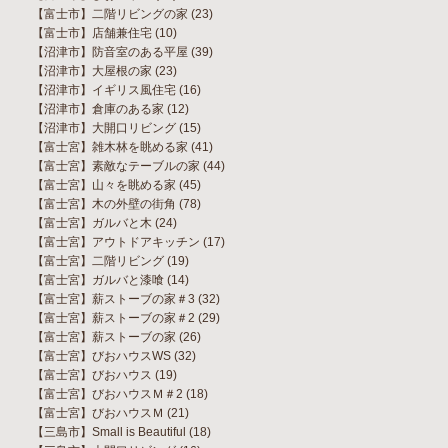
【富士市】二階リビングの家
(23)
【富士市】店舗兼住宅
(10)
【沼津市】防音室のある平屋
(39)
【沼津市】大屋根の家
(23)
【沼津市】イギリス風住宅
(16)
【沼津市】倉庫のある家
(12)
【沼津市】大開口リビング
(15)
【富士宮】雑木林を眺める家
(41)
【富士宮】素敵なテーブルの家
(44)
【富士宮】山々を眺める家
(45)
【富士宮】木の外壁の街角
(78)
【富士宮】ガルバと木
(24)
【富士宮】アウトドアキッチン
(17)
【富士宮】二階リビング
(19)
【富士宮】ガルバと漆喰
(14)
【富士宮】薪ストーブの家＃3
(32)
【富士宮】薪ストーブの家＃2
(29)
【富士宮】薪ストーブの家
(26)
【富士宮】びおハウスWS
(32)
【富士宮】びおハウス
(19)
【富士宮】びおハウスＭ＃2
(18)
【富士宮】びおハウスＭ
(21)
【三島市】Small is Beautiful
(18)