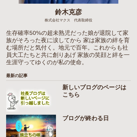
鈴木克彦
株式会社マクス 代表取締役
生存確率50%の超未熟児だった娘が退院して家
族がそろった夜に涙してから 家は家族の絆を育
む場所だと気付く。地元で百年。これからも社
員大工たちと共に創りあげ 家族の笑顔と絆を一
生涯守ってゆくのが私の使命。
最新の記事
新しいブログのページは
こちら
ブログが終わる日