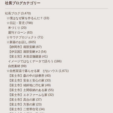
社長ブログカテゴリー
社長ブログ
(3,470)
☆僕はなぜ家を作るんだ？
(33)
☆日記・育児
(798)
米づくり
(20)
週刊ドローン
(63)
☆サウナプロジェクト
(71)
☆新築のお話し
(605)
【静岡市】堀部安嗣
(67)
【伊豆国】堀部安嗣＃2
(54)
【富士宮】木造店舗建築
(41)
イメージではなくデータで語ろう
(186)
自然素材
(99)
☆自然室温で暮らせる家 びおハウス
(1,671)
【富士市】森の中の診療所
(40)
【富士市】安全と安心の家
(33)
【富士市】傾斜地に佇む家
(49)
【富士市】土間収納のある家
(55)
【富士市】エネファームな家
(32)
【富士市】高台の家
(37)
【富士市】方形の家
(23)
【富士市】二世帯住宅
(34)