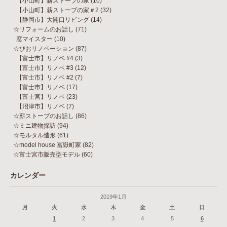
【小山町】薪ストーブの家
(10)
【小山町】薪ストーブの家＃2
(32)
【静岡市】大開口リビング
(14)
☆リフォームのお話し
(71)
窓マイスター
(10)
☆びおリノベーション
(87)
【富士市】リノベ #4
(3)
【富士市】リノベ #3
(12)
【富士市】リノベ #2
(7)
【富士市】リノベ
(17)
【富士宮】リノベ
(23)
【沼津市】リノベ
(7)
☆薪ストーブのお話し
(86)
☆ミニ建物探訪
(94)
☆モルタル造形
(61)
☆model house 冨嶽町家
(82)
☆富士宮市販売型モデル
(60)
カレンダー
2019年1月
月
火
水
木
金
土
日
1
2
3
4
5
6