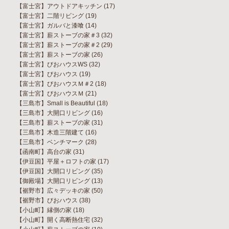
【富士宮】アウトドアキッチン
(17)
【富士宮】二階リビング
(19)
【富士宮】ガルバと漆喰
(14)
【富士宮】薪ストーブの家＃3
(32)
【富士宮】薪ストーブの家＃2
(29)
【富士宮】薪ストーブの家
(26)
【富士宮】びおハウスWS
(32)
【富士宮】びおハウス
(19)
【富士宮】びおハウスＭ＃2
(18)
【富士宮】びおハウスＭ
(21)
【三島市】Small is Beautiful
(18)
【三島市】大開口リビング
(16)
【三島市】薪ストーブの家
(31)
【三島市】木造三階建て
(16)
【三島市】ベンチマーク
(28)
【函南町】高台の家
(31)
【伊豆国】平屋＋ロフトの家
(17)
【伊豆国】大開口リビング
(35)
【御殿場】大開口リビング
(13)
【裾野市】広々デッキの家
(50)
【裾野市】びおハウス
(38)
【小山町】縁側の家
(18)
【小山町】開く高断熱住宅
(32)