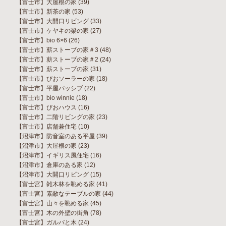
【富士市】大屋根の家
(39)
【富士市】新茶の家
(53)
【富士市】大開口リビング
(33)
【富士市】ケヤキの梁の家
(27)
【富士市】bio 6×6
(26)
【富士市】薪ストーブの家＃3
(48)
【富士市】薪ストーブの家＃2
(24)
【富士市】薪ストーブの家
(31)
【富士市】びおソーラーの家
(18)
【富士市】平屋パッシブ
(22)
【富士市】bio winnie
(18)
【富士市】びおハウス
(16)
【富士市】二階リビングの家
(23)
【富士市】店舗兼住宅
(10)
【沼津市】防音室のある平屋
(39)
【沼津市】大屋根の家
(23)
【沼津市】イギリス風住宅
(16)
【沼津市】倉庫のある家
(12)
【沼津市】大開口リビング
(15)
【富士宮】雑木林を眺める家
(41)
【富士宮】素敵なテーブルの家
(44)
【富士宮】山々を眺める家
(45)
【富士宮】木の外壁の街角
(78)
【富士宮】ガルバと木
(24)