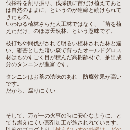
伐採枠を割り振り、伐採後に苗だけ植えてあと
は自然のままに、というのが連綿と続けられて
きたもの。
いわゆる植林さらた人工林ではなく、「苗を植
えただけ」のほぼ天然林、という意味です。
枝打ちや間伐がされて明るい植林された林と違
い、鬱蒼とした暗い森で育ったオールドグロス
材はものすごく目が積んだ高樹齢材で、抽出成
分のタンニンが豊富です。
タンニンはお茶の渋味のあれ。防腐効果が高い
です。
だから、腐りにくい。
そして、万が一の火事の時に安心なように、と
ても燃えにくい薬剤加工が施されれています。
以前のブログより
「燃えない木の外壁は どの