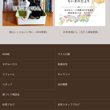
僕はシッコもいい匂い（10/9更新）
日本各地から（七十二候毎更新）
HOME
マクスの家
モデルハウス
新築住宅
リフォーム
ギャラリー
スタッフ
会社概要
家づくり相談会
社長ブログ
女性スタッフブログ