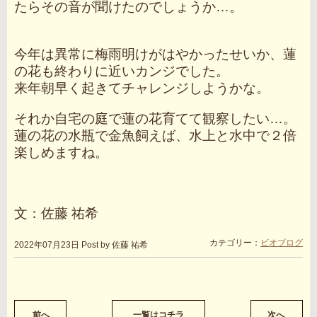
たらその音が聞けたのでしょうか…。
今年は異常に梅雨明けがはやかったせいか、蓮
の花も終わりに近いカンジでした。
来年朝早く起きてチャレンジしようかな。
それか自宅の庭で蓮の花育てて観察したい…。
蓮の花の水瓶で金魚飼えば、水上と水中で２倍
楽しめますね。
文：佐藤 祐希
カテゴリー：
ビオブログ
2022年07月23日
Post by 佐藤 祐希
前へ
一覧はコチラ
次へ