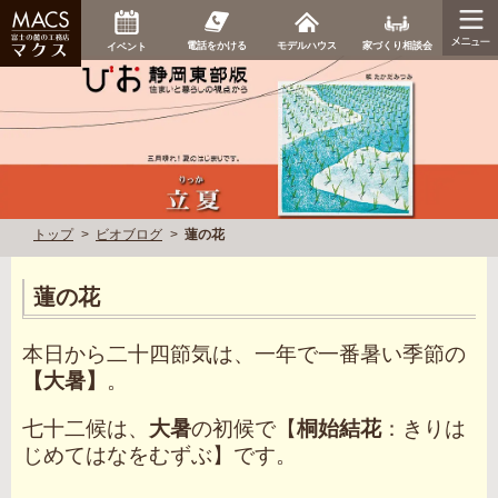
家づくり相談会
電話をかける
モデルハウス
イベント
トップ
ビオブログ
蓮の花
蓮の花
本日から二十四節気は、一年で一番暑い季節の
【大暑】
。
七十二候は、
大暑
の初候で【
桐始結花
：きりは
じめてはなをむずぶ】です。