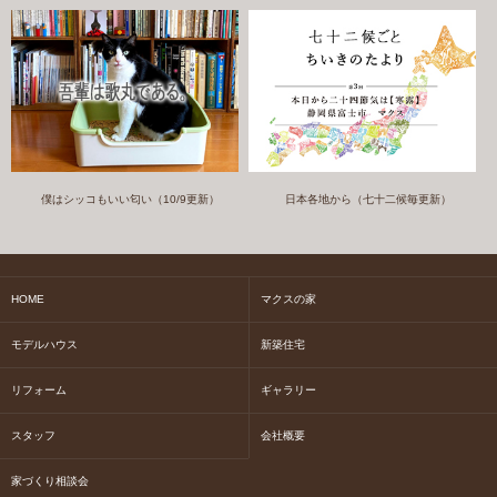
僕はシッコもいい匂い（10/9更新）
日本各地から（七十二候毎更新）
HOME
マクスの家
モデルハウス
新築住宅
リフォーム
ギャラリー
スタッフ
会社概要
家づくり相談会