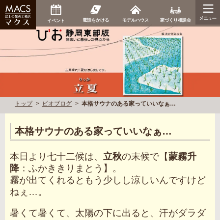
家づくり相談会
電話をかける
モデルハウス
イベント
トップ
ビオブログ
本格サウナのある家っていいなぁ…
本格サウナのある家っていいなぁ…
本日より七十二候は、
立秋
の末候で【
蒙霧升
降
：ふかききりまとう】。
霧が出てくれるともう少しし涼しいんですけど
ねぇ…。
暑くて暑くて、太陽の下に出ると、汗がダラダ