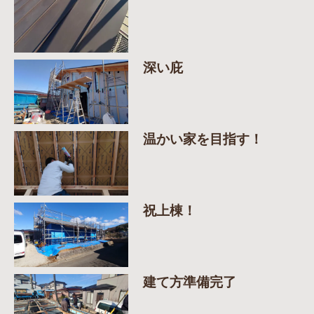
深い庇
温かい家を目指す！
祝上棟！
建て方準備完了