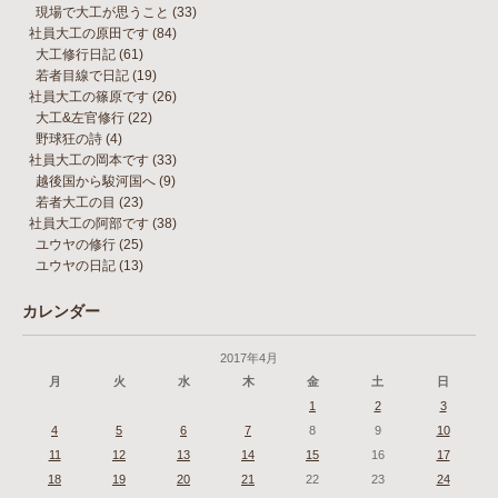
現場で大工が思うこと
(33)
社員大工の原田です
(84)
大工修行日記
(61)
若者目線で日記
(19)
社員大工の篠原です
(26)
大工&左官修行
(22)
野球狂の詩
(4)
社員大工の岡本です
(33)
越後国から駿河国へ
(9)
若者大工の目
(23)
社員大工の阿部です
(38)
ユウヤの修行
(25)
ユウヤの日記
(13)
カレンダー
2017年4月
月
火
水
木
金
土
日
1
2
3
4
5
6
7
8
9
10
11
12
13
14
15
16
17
18
19
20
21
22
23
24