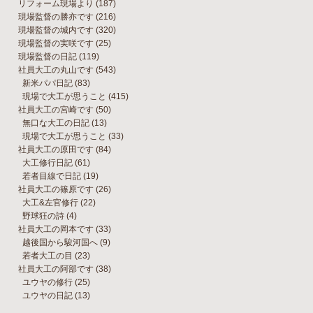
リフォーム現場より
(187)
現場監督の勝亦です
(216)
現場監督の城内です
(320)
現場監督の実咲です
(25)
現場監督の日記
(119)
社員大工の丸山です
(543)
新米パパ日記
(83)
現場で大工が思うこと
(415)
社員大工の宮崎です
(50)
無口な大工の日記
(13)
現場で大工が思うこと
(33)
社員大工の原田です
(84)
大工修行日記
(61)
若者目線で日記
(19)
社員大工の篠原です
(26)
大工&左官修行
(22)
野球狂の詩
(4)
社員大工の岡本です
(33)
越後国から駿河国へ
(9)
若者大工の目
(23)
社員大工の阿部です
(38)
ユウヤの修行
(25)
ユウヤの日記
(13)