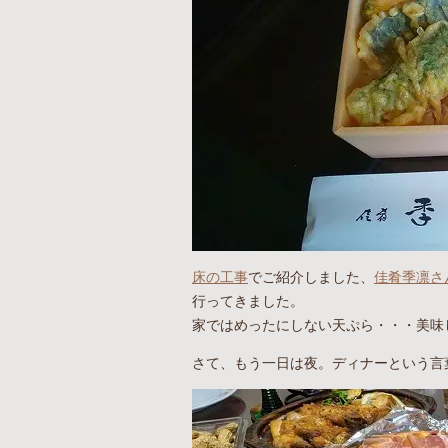
床の工事
でご紹介しました、
佳肴季凛さ
行ってきました。
家ではめったにしない天ぷら・・・美味
さて、もう一日は夜。ディナーという言