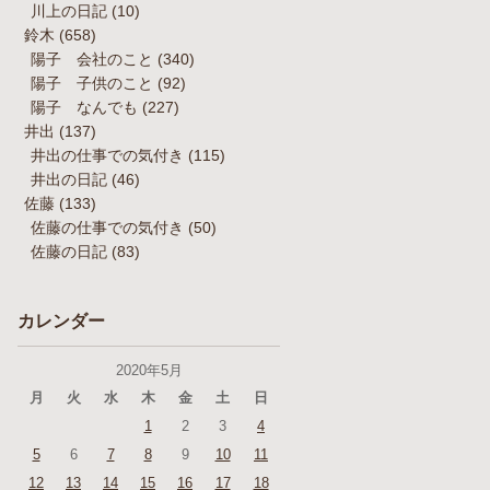
川上の日記
(10)
鈴木
(658)
陽子 会社のこと
(340)
陽子 子供のこと
(92)
陽子 なんでも
(227)
井出
(137)
井出の仕事での気付き
(115)
井出の日記
(46)
佐藤
(133)
佐藤の仕事での気付き
(50)
佐藤の日記
(83)
カレンダー
2020年5月
月
火
水
木
金
土
日
1
2
3
4
5
6
7
8
9
10
11
12
13
14
15
16
17
18