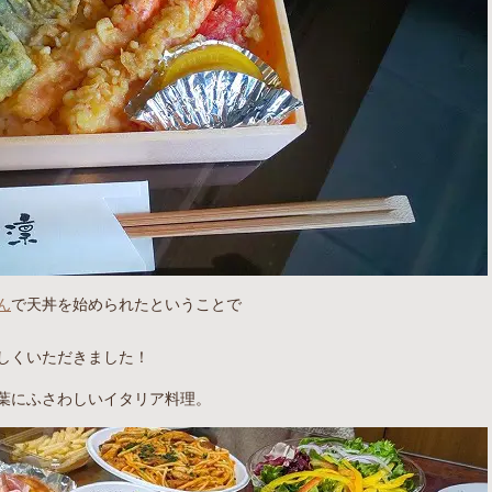
ん
で天丼を始められたということで
しくいただきました！
葉にふさわしいイタリア料理。