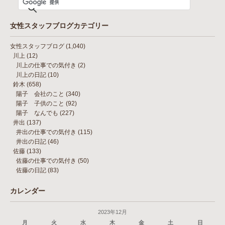
女性スタッフブログカテゴリー
女性スタッフブログ
(1,040)
川上
(12)
川上の仕事での気付き
(2)
川上の日記
(10)
鈴木
(658)
陽子 会社のこと
(340)
陽子 子供のこと
(92)
陽子 なんでも
(227)
井出
(137)
井出の仕事での気付き
(115)
井出の日記
(46)
佐藤
(133)
佐藤の仕事での気付き
(50)
佐藤の日記
(83)
カレンダー
2023年12月
月
火
水
木
金
土
日