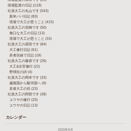
現場監督の日記
(119)
社員大工の丸山です
(543)
新米パパ日記
(83)
現場で大工が思うこと
(415)
社員大工の宮崎です
(50)
無口な大工の日記
(13)
現場で大工が思うこと
(33)
社員大工の原田です
(84)
大工修行日記
(61)
若者目線で日記
(19)
社員大工の篠原です
(26)
大工&左官修行
(22)
野球狂の詩
(4)
社員大工の岡本です
(33)
越後国から駿河国へ
(9)
若者大工の目
(23)
社員大工の阿部です
(38)
ユウヤの修行
(25)
ユウヤの日記
(13)
カレンダー
2020年5月