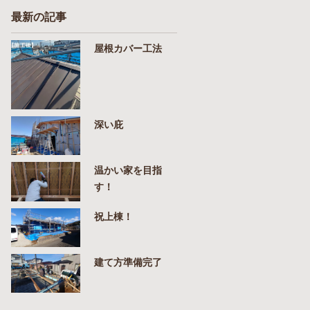
最新の記事
屋根カバー工法
深い庇
温かい家を目指
す！
祝上棟！
建て方準備完了