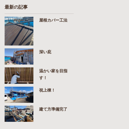
最新の記事
屋根カバー工法
深い庇
温かい家を目指
す！
祝上棟！
建て方準備完了