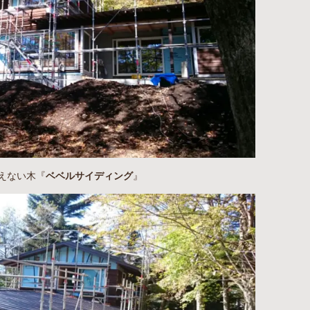
えない木『
ベベルサイディング
』