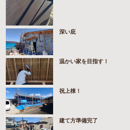
深い庇
温かい家を目指す！
祝上棟！
建て方準備完了