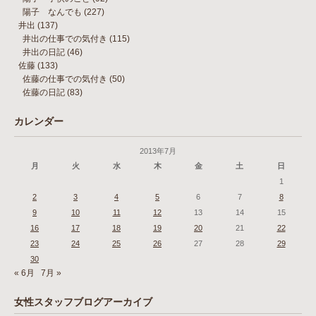
陽子 なんでも
(227)
井出
(137)
井出の仕事での気付き
(115)
井出の日記
(46)
佐藤
(133)
佐藤の仕事での気付き
(50)
佐藤の日記
(83)
カレンダー
2013年7月
月
火
水
木
金
土
日
1
2
3
4
5
6
7
8
9
10
11
12
13
14
15
16
17
18
19
20
21
22
23
24
25
26
27
28
29
30
« 6月
7月 »
女性スタッフブログアーカイブ