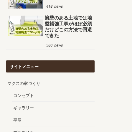
418 views
擁壁のある土地では地
盤補強工事がほぼ必須
だけどこの方法で回避
できた
386 views
サイトメニュー
マクスの家づくり
コンセプト
ギャラリー
平屋