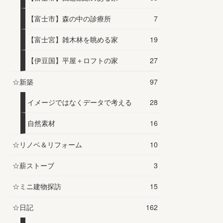
【富士市】森の中の診療所
7
【富士宮】雑木林を眺める家
19
【伊豆国】平屋＋ロフトの家
27
☆新築
97
イメージではなくデータで考える
28
自然素材
16
☆リノベ＆リフォーム
10
☆薪ストーブ
3
☆ミニ建物探訪
15
☆日記
162