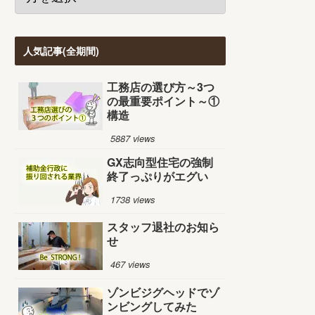
人気記事(全期間)
工務店の選び方～3つ
の最重要ポイント～①
構造
5887 views
GX志向型住宅の強制
終了っぷりがエグい
1738 views
スタッフ退社のお知ら
せ
467 views
ゾンビジグヘッドでゾ
ンビングしてみた