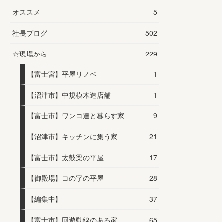
オススメ
5
社長ブログ
502
☆現場から
229
【富士宮】平屋リノベ
1
【沼津市】中規模木造店舗
1
【富士市】ワンコ達と暮らす家
9
【沼津市】キッチンに集う家
21
【富士市】太鼓梁の平屋
17
【御殿場】コの字の平屋
28
【編集中】
37
【富士市】回遊動線のある家
65