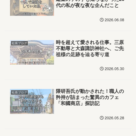
代の私が夜な夜な企んだこと
2026.06.08
時を超えて愛される仕事。三原
社長ブログ
不動尊と大森諏訪神社へ、ご先
祖様の足跡を辿る寄り道
2026.05.30
隈研吾氏が動かされた！職人の
社長ブログ
矜持が詰まった驚異のカフェ
「和國商店」探訪記
2026.05.28