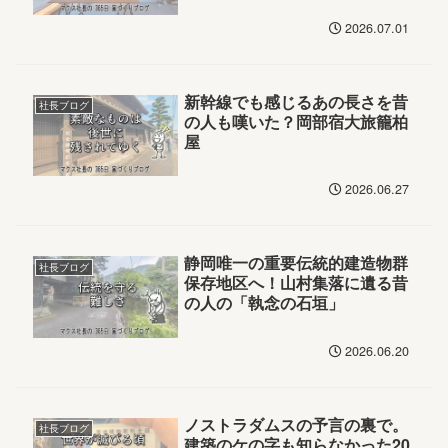
2026.07.01
新幹線でも感じるあの長さを昔
社長ブログ
の人も嘆いた？岡部宿大旅籠柏
屋
2026.06.27
静岡唯一の重要伝統的建造物群
社長ブログ
保存地区へ！山村集落に遺る昔
の人の「執念の石垣」
2026.06.20
ノストラダムスの予言の裏で。
社長ブログ
建築のケの字も知らなかった20