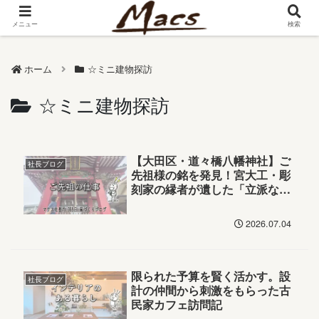
メニュー
検索
ホーム
☆ミニ建物探訪
☆ミニ建物探訪
【大田区・道々橋八幡神社】ご
社長ブログ
先祖様の銘を発見！宮大工・彫
刻家の縁者が遺した「立派な
龍」の誇り
2026.07.04
限られた予算を賢く活かす。設
社長ブログ
計の仲間から刺激をもらった古
民家カフェ訪問記