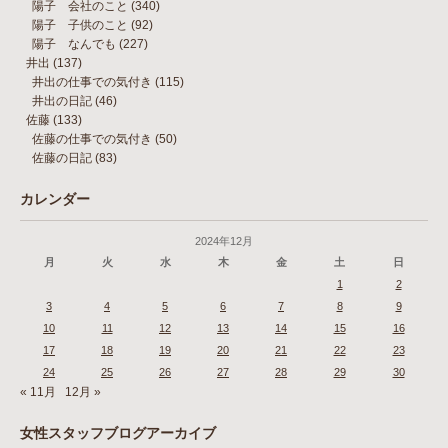
陽子 会社のこと
(340)
陽子 子供のこと
(92)
陽子 なんでも
(227)
井出
(137)
井出の仕事での気付き
(115)
井出の日記
(46)
佐藤
(133)
佐藤の仕事での気付き
(50)
佐藤の日記
(83)
カレンダー
2024年12月
月
火
水
木
金
土
日
1
2
3
4
5
6
7
8
9
10
11
12
13
14
15
16
17
18
19
20
21
22
23
24
25
26
27
28
29
30
« 11月
12月 »
女性スタッフブログアーカイブ