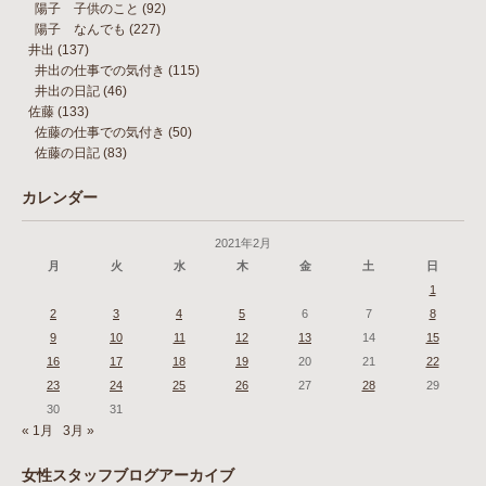
陽子 子供のこと
(92)
陽子 なんでも
(227)
井出
(137)
井出の仕事での気付き
(115)
井出の日記
(46)
佐藤
(133)
佐藤の仕事での気付き
(50)
佐藤の日記
(83)
カレンダー
2021年2月
月
火
水
木
金
土
日
1
2
3
4
5
6
7
8
9
10
11
12
13
14
15
16
17
18
19
20
21
22
23
24
25
26
27
28
29
30
31
« 1月
3月 »
女性スタッフブログアーカイブ