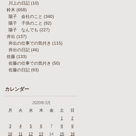
川上の日記
(10)
鈴木
(658)
陽子 会社のこと
(340)
陽子 子供のこと
(92)
陽子 なんでも
(227)
井出
(137)
井出の仕事での気付き
(115)
井出の日記
(46)
佐藤
(133)
佐藤の仕事での気付き
(50)
佐藤の日記
(83)
カレンダー
2020年3月
月
火
水
木
金
土
日
1
2
3
4
5
6
7
8
9
10
11
12
13
14
15
16