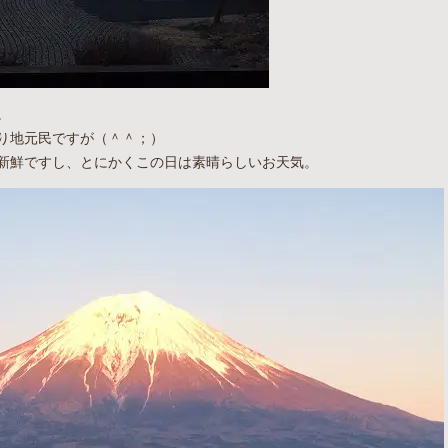
。
り地元民ですが（＾＾；）
新鮮ですし、とにかくこの日は素晴らしいお天気。