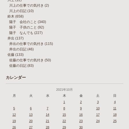
川上
(12)
川上の仕事での気付き
(2)
川上の日記
(10)
鈴木
(658)
陽子 会社のこと
(340)
陽子 子供のこと
(92)
陽子 なんでも
(227)
井出
(137)
井出の仕事での気付き
(115)
井出の日記
(46)
佐藤
(133)
佐藤の仕事での気付き
(50)
佐藤の日記
(83)
カレンダー
2021年10月
月
火
水
木
金
土
日
1
2
3
4
5
6
7
8
9
10
11
12
13
14
15
16
17
18
19
20
21
22
23
24
25
26
27
28
29
30