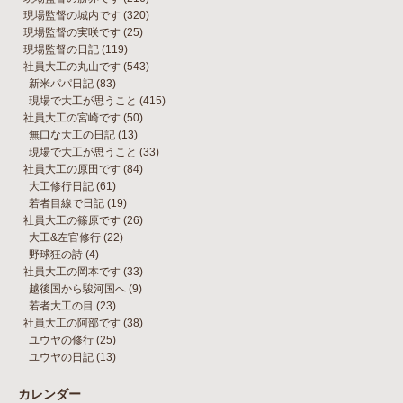
現場監督の城内です
(320)
現場監督の実咲です
(25)
現場監督の日記
(119)
社員大工の丸山です
(543)
新米パパ日記
(83)
現場で大工が思うこと
(415)
社員大工の宮崎です
(50)
無口な大工の日記
(13)
現場で大工が思うこと
(33)
社員大工の原田です
(84)
大工修行日記
(61)
若者目線で日記
(19)
社員大工の篠原です
(26)
大工&左官修行
(22)
野球狂の詩
(4)
社員大工の岡本です
(33)
越後国から駿河国へ
(9)
若者大工の目
(23)
社員大工の阿部です
(38)
ユウヤの修行
(25)
ユウヤの日記
(13)
カレンダー