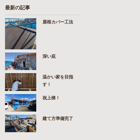
最新の記事
屋根カバー工法
深い庇
温かい家を目指
す！
祝上棟！
建て方準備完了