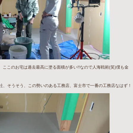
ここのお宅は過去最高に塗る面積が多い!!なので人海戦術(笑)僕も金
社、そうそう、この勢いのある工務店、富士市で一番の工務店なはず！