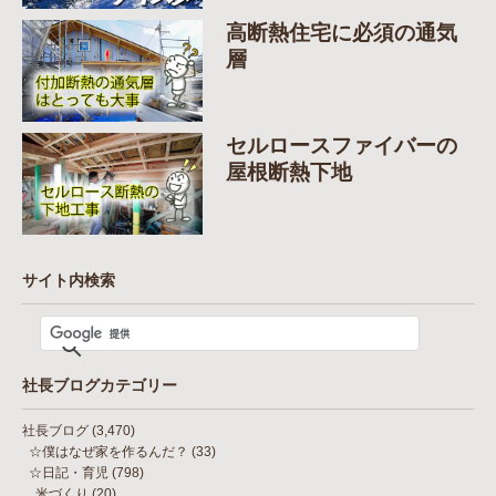
高断熱住宅に必須の通気
層
セルロースファイバーの
屋根断熱下地
サイト内検索
社長ブログカテゴリー
社長ブログ
(3,470)
☆僕はなぜ家を作るんだ？
(33)
☆日記・育児
(798)
米づくり
(20)