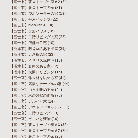
【富士市】薪ストーブの家＃2
(24)
【富士市】薪ストーブの家
(31)
【富士市】びおソーラーの家
(18)
【富士市】平屋パッシブ
(22)
【富士市】bio winnie
(18)
【富士市】びおハウス
(16)
【富士市】二階リビングの家
(23)
【富士市】店舗兼住宅
(10)
【沼津市】防音室のある平屋
(39)
【沼津市】大屋根の家
(23)
【沼津市】イギリス風住宅
(16)
【沼津市】倉庫のある家
(12)
【沼津市】大開口リビング
(15)
【富士宮】雑木林を眺める家
(41)
【富士宮】素敵なテーブルの家
(44)
【富士宮】山々を眺める家
(45)
【富士宮】木の外壁の街角
(78)
【富士宮】ガルバと木
(24)
【富士宮】アウトドアキッチン
(17)
【富士宮】二階リビング
(19)
【富士宮】ガルバと漆喰
(14)
【富士宮】薪ストーブの家＃3
(32)
【富士宮】薪ストーブの家＃2
(29)
【富士宮】薪ストーブの家
(26)