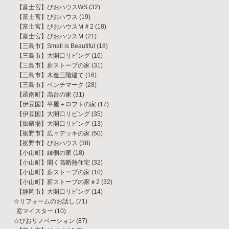
【富士宮】びおハウスWS
(32)
【富士宮】びおハウス
(19)
【富士宮】びおハウスＭ＃2
(18)
【富士宮】びおハウスＭ
(21)
【三島市】Small is Beautiful
(18)
【三島市】大開口リビング
(16)
【三島市】薪ストーブの家
(31)
【三島市】木造三階建て
(16)
【三島市】ベンチマーク
(28)
【函南町】高台の家
(31)
【伊豆国】平屋＋ロフトの家
(17)
【伊豆国】大開口リビング
(35)
【御殿場】大開口リビング
(13)
【裾野市】広々デッキの家
(50)
【裾野市】びおハウス
(38)
【小山町】縁側の家
(18)
【小山町】開く高断熱住宅
(32)
【小山町】薪ストーブの家
(10)
【小山町】薪ストーブの家＃2
(32)
【静岡市】大開口リビング
(14)
☆リフォームのお話し
(71)
窓マイスター
(10)
☆びおリノベーション
(87)