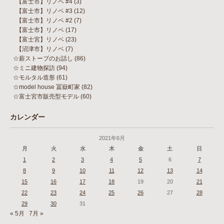
【富士市】リノベ #4
(3)
【富士市】リノベ #3
(12)
【富士市】リノベ #2
(7)
【富士市】リノベ
(17)
【富士宮】リノベ
(23)
【沼津市】リノベ
(7)
☆薪ストーブのお話し
(86)
☆ミニ建物探訪
(94)
☆モルタル造形
(61)
☆model house 冨嶽町家
(82)
☆富士宮市販売型モデル
(60)
カレンダー
2021年6月
月
火
水
木
金
土
日
1
2
3
4
5
6
7
8
9
10
11
12
13
14
15
16
17
18
19
20
21
22
23
24
25
26
27
28
29
30
31
« 5月
7月 »