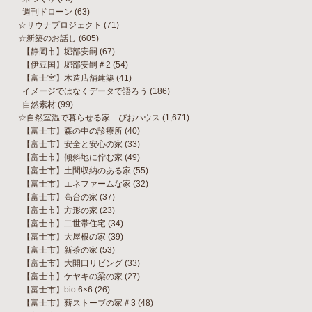
週刊ドローン
(63)
☆サウナプロジェクト
(71)
☆新築のお話し
(605)
【静岡市】堀部安嗣
(67)
【伊豆国】堀部安嗣＃2
(54)
【富士宮】木造店舗建築
(41)
イメージではなくデータで語ろう
(186)
自然素材
(99)
☆自然室温で暮らせる家 びおハウス
(1,671)
【富士市】森の中の診療所
(40)
【富士市】安全と安心の家
(33)
【富士市】傾斜地に佇む家
(49)
【富士市】土間収納のある家
(55)
【富士市】エネファームな家
(32)
【富士市】高台の家
(37)
【富士市】方形の家
(23)
【富士市】二世帯住宅
(34)
【富士市】大屋根の家
(39)
【富士市】新茶の家
(53)
【富士市】大開口リビング
(33)
【富士市】ケヤキの梁の家
(27)
【富士市】bio 6×6
(26)
【富士市】薪ストーブの家＃3
(48)