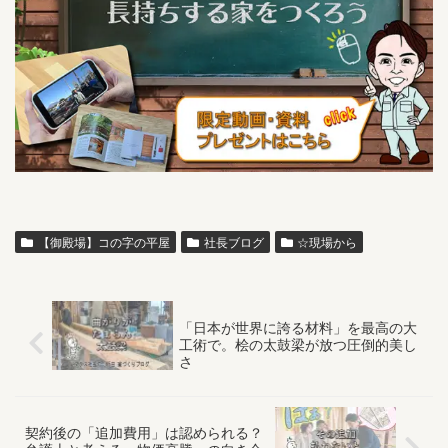
【御殿場】コの字の平屋
社長ブログ
☆現場から
「日本が世界に誇る材料」を最高の大
工術で。桧の太鼓梁が放つ圧倒的美し
さ
契約後の「追加費用」は認められる？