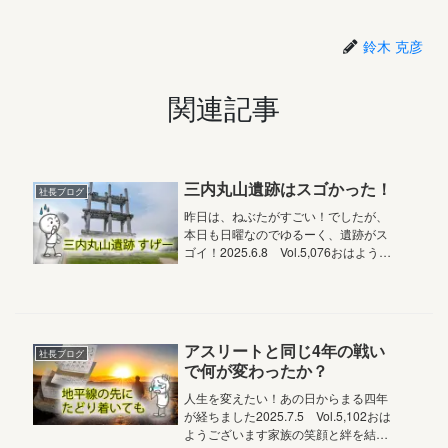
鈴木 克彦
関連記事
三内丸山遺跡はスゴかった！
社長ブログ
昨日は、ねぶたがすごい！でしたが、
本日も日曜なのでゆるーく、遺跡がス
ゴイ！2025.6.8 Vol.5,076おはようご
ざいます家族の笑顔と絆を結ぶアルチ
ザン株式会社マクス社長の鈴木です青
森のBBAサミットというブログの勉強
会のイベント最後...
アスリートと同じ4年の戦い
社長ブログ
で何が変わったか？
人生を変えたい！あの日からまる四年
が経ちました2025.7.5 Vol.5,102おは
ようございます家族の笑顔と絆を結ぶ