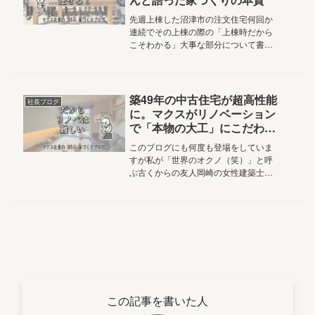
先週上棟した沼津市の注文住宅何回か
連続でその上棟の際の「上棟時だから
こそわかる」大事な部分について書か
せていただきました本日はそんな上棟
時の主役マクスの社員大工たちについ
て書かせていただきます2026.4.24
Vol.5,395おはようご...
築49年の中古住宅が超高性能
社長ブログ
に。マクスがリノベーション
で「本物の大工」にこだわる
ワケ
このブログにも何度も登場をしていま
すが私が「世界のオクノ（笑）」と呼
ぶ古くからの友人岡崎の女性建築士の
奥野さんがモデルハウス「プラスサウ
ナ」に泊まりながら仕事の応援に来て
くれました奥野さんが何泊かされる間
にモデルハウスの見学予約が入りまし
て...
この記事を書いた人