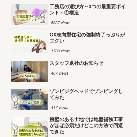
工務店の選び方～3つの最重要ポイ
ント～①構造
5887 views
GX志向型住宅の強制終了っぷりが
エグい
1738 views
スタッフ退社のお知らせ
467 views
ゾンビジグヘッドでゾンビングし
てみた
417 views
擁壁のある土地では地盤補強工事
がほぼ必須だけどこの方法で回避
できた