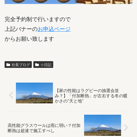
完全予約制で行いますので
上記バナーの
お申込ページ
からお願い致します
社長ブログ
☆日記
【家の性能はラグビーの抽選会並
み？】「付加断熱」が左右する冬の暖
かさの”天と地”
高性能グラスウールは雨に弱い？付加
断熱は超速で施工すべし