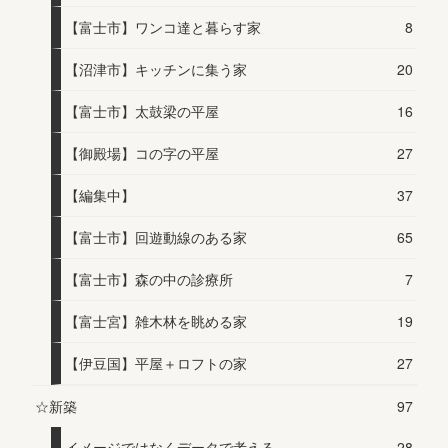
【富士市】ワンコ達と暮らす家
8
【沼津市】キッチンに集う家
20
【富士市】太鼓梁の平屋
16
【御殿場】コの字の平屋
27
【編集中】
37
【富士市】回遊動線のある家
65
【富士市】森の中の診療所
7
【富士宮】雑木林を眺める家
19
【伊豆国】平屋＋ロフトの家
27
☆新築
97
イメージではなくデータで考える
28