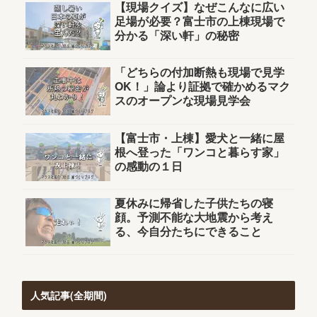
【現場クイズ】なぜこんなに広い
足場が必要？富士市の上棟現場で
分かる「深い軒」の秘密
「どちらの付加断熱も現場で見学
OK！」論より証拠で確かめるマク
スのオープンな現場見学会
【富士市・上棟】愛犬と一緒に屋
根へ登った「ワンコと暮らす家」
の感動の１日
夏休みに帰省した子供たちの寝
顔。予測不能な大地震から考え
る、今自分たちにできること
人気記事(全期間)