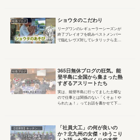
アルチザン株式会社マクス社長の鈴木
です365日1日も休まずブログを書くと
いうアホみたいな苦行そんな苦行を強
要される勉強会...
ショウタのこだわり
社長ブログ
リーグワンのレギューラーシーズンが
終了プレイオフを睨みベストメンバー
で臨むレヴズ対してレタリックら主力
温存作のコベルコスティーラーズレタ
リックのいないスクラムを圧倒的に支
配するレヴズはレタリックがいないの
にことごとくラインアウトで…うーん
来...
365日無休ブログの狂気。能
社長ブログ
登半島に全国から集まった熱
すぎるアスリートたち
実は、能登半島に行ってました土曜な
ので仕事とは関係のない「くそぉ！や
られたぁ！」ってお話を書かせて下さ
いませ2026.6.6 Vol.5,438おはようご
ざいます家族の笑顔と絆を結ぶアルチ
ザン株式会社マクス社長の鈴木です能
登半島まで何をしに...
「社員大工」の何が良いの
【沼津市】キッチンに集う家
か？北九州の女傑・ゆうこり
んと語った家づくりの本質