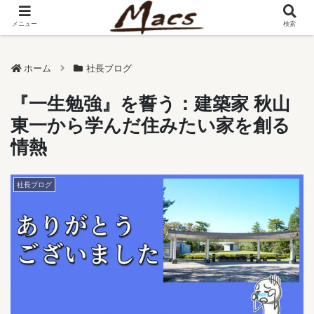
メニュー
検索
ホーム
社長ブログ
『一生勉強』を誓う：建築家 秋山
東一から学んだ住みたい家を創る
情熱
社長ブログ