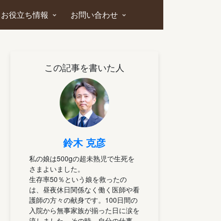
お役立ち情報
お問い合わせ
この記事を書いた人
鈴木 克彦
私の娘は500gの超未熟児で生死を
さまよいました。
生存率50％という娘を救ったの
は、昼夜休日関係なく働く医師や看
護師の方々の献身です。100日間の
入院から無事家族が揃った日に涙を
流しました。その時、自分の仕事