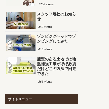
1738 views
スタッフ退社のお知ら
せ
467 views
ゾンビジグヘッドでゾ
ンビングしてみた
418 views
擁壁のある土地では地
盤補強工事がほぼ必須
だけどこの方法で回避
できた
386 views
サイトメニュー