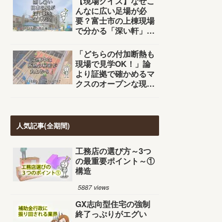
【現場クイズ】なぜこ
んなに広い足場が必
要？富士市の上棟現場
で分かる「深い軒」の
秘密
「どちらの付加断熱も
現場で見学OK！」論
より証拠で確かめるマ
クスのオープンな現場
見学会
人気記事(全期間)
工務店の選び方～3つ
の最重要ポイント～①
構造
5887 views
GX志向型住宅の強制
終了っぷりがエグい