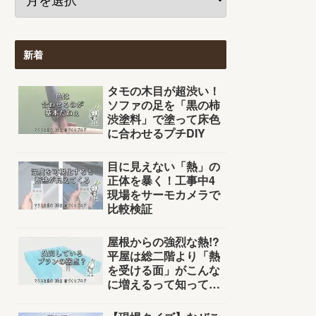
新着
タモの木目が超渋い！
ソファの足を「黒の柿
渋塗料」で塗って床色
に合わせるプチDIY
目に見えない「熱」の
正体を暴く！工事中4
現場をサーモカメラで
比較検証
屋根からの強烈な熱!?
平屋は総二階より「熱
を受ける面」がこんな
に増えるって知って
た？