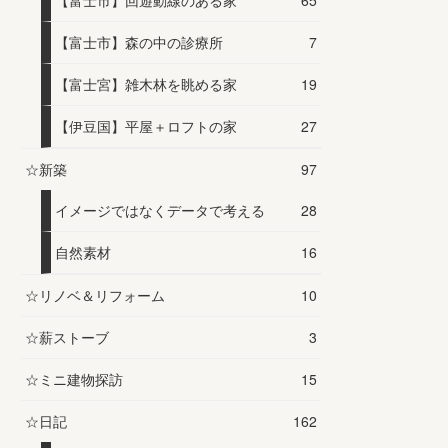
【富士市】回遊動線のある家
65
【富士市】森の中の診療所
7
【富士宮】雑木林を眺める家
19
【伊豆国】平屋＋ロフトの家
27
☆新築
97
イメージではなくデータで考える
28
自然素材
16
☆リノベ＆リフォーム
10
☆薪ストーブ
3
☆ミニ建物探訪
15
☆日記
162