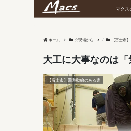
マクス
ホーム
☆現場から
【富士市】
大工に大事なのは「
【富士市】回遊動線のある家