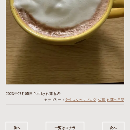
2023年07月05日
Post by 佐藤 祐希
カテゴリー：
女性スタッフブログ
,
佐藤
,
佐藤の日記
前へ
一覧はコチラ
次へ