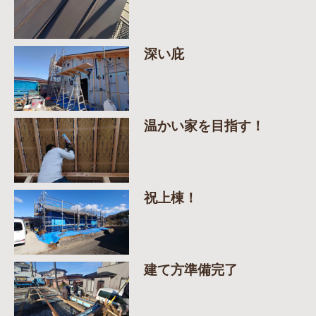
深い庇
温かい家を目指す！
祝上棟！
建て方準備完了