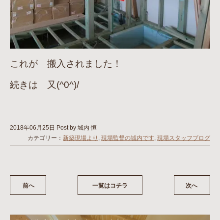
これが 搬入されました！
続きは 又(^0^)/
2018年06月25日
Post by 城内 恒
カテゴリー：
新築現場より
,
現場監督の城内です
,
現場スタッフブログ
前へ
一覧はコチラ
次へ