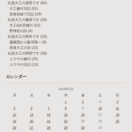
社員大工の原田です
(84)
大工修行日記
(61)
若者目線で日記
(19)
社員大工の篠原です
(26)
大工&左官修行
(22)
野球狂の詩
(4)
社員大工の岡本です
(33)
越後国から駿河国へ
(9)
若者大工の目
(23)
社員大工の阿部です
(38)
ユウヤの修行
(25)
ユウヤの日記
(13)
カレンダー
2018年6月
月
火
水
木
金
土
日
1
2
3
4
5
6
7
8
9
10
11
12
13
14
15
16
17
18
19
20
21
22
23
24
25
26
27
28
29
30
31