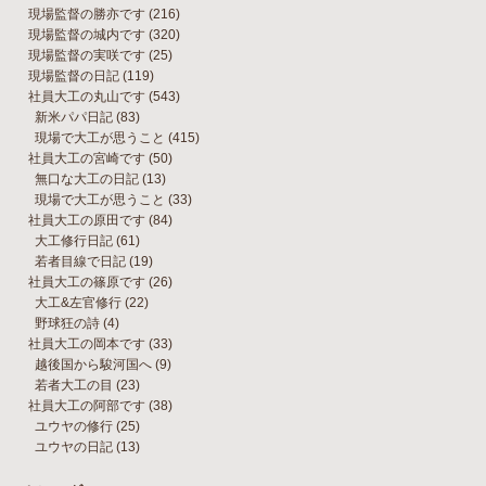
現場監督の勝亦です
(216)
現場監督の城内です
(320)
現場監督の実咲です
(25)
現場監督の日記
(119)
社員大工の丸山です
(543)
新米パパ日記
(83)
現場で大工が思うこと
(415)
社員大工の宮崎です
(50)
無口な大工の日記
(13)
現場で大工が思うこと
(33)
社員大工の原田です
(84)
大工修行日記
(61)
若者目線で日記
(19)
社員大工の篠原です
(26)
大工&左官修行
(22)
野球狂の詩
(4)
社員大工の岡本です
(33)
越後国から駿河国へ
(9)
若者大工の目
(23)
社員大工の阿部です
(38)
ユウヤの修行
(25)
ユウヤの日記
(13)