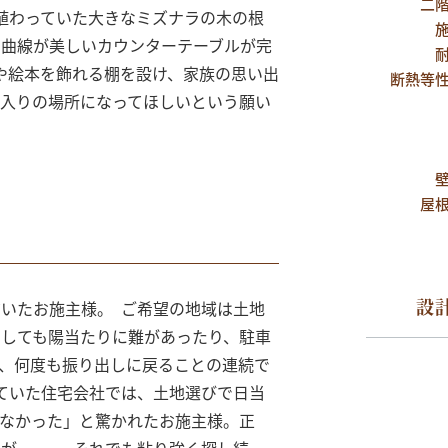
二
植わっていた大きなミズナラの木の根
の曲線が美しいカウンターテーブルが完
や絵本を飾れる棚を設け、家族の思い出
断熱等
入りの場所になってほしいという願い
屋
設
いたお施主様。 ご希望の地域は土地
しても陽当たりに難があったり、駐車
、何度も振り出しに戻ることの連続で
ていた住宅会社では、土地選びで日当
なかった」と驚かれたお施主様。正
が……。 それでも粘り強く探し続