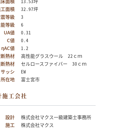
階床面積
13.53坪
施工面積
32.97坪
耐震等級
3
性能等級
6
UA値
0.31
C値
0.4
ηAC値
1.2
壁断熱材
高性能グラスウール 22ｃｍ
根断熱材
セルロースファイバー 30ｃｍ
サッシ
EW
所在地
富士宮市
計施工会社
設計
株式会社マクス一級建築士事務所
施工
株式会社マクス