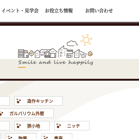
イベント・見学会
お役立ち情報
お問い合わせ
壁
造作キッチン
ガルバリウム外壁
形
狭小地
ニッチ
物置
書斎