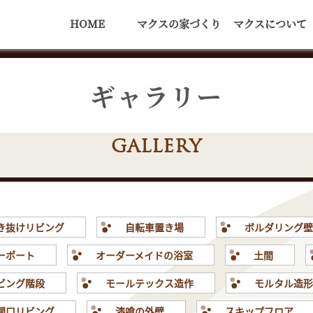
HOME
マクスの家づくり
マクスについて
ギャラリー
GALLERY
き抜けリビング
自転車置き場
ボルダリング
ーポート
オーダーメイドの浴室
土間
ビング階段
モールテックス造作
モルタル造
開口リビング
漆喰の外壁
スキップフロア