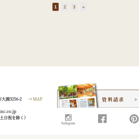
1
2
3
»
大淵3256-2
→ MAP
nc.co.jp
00（土日祝を除く）