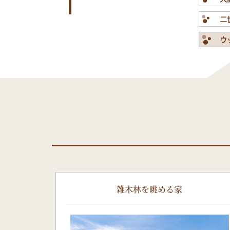
二
ウ
雑木林を眺める家